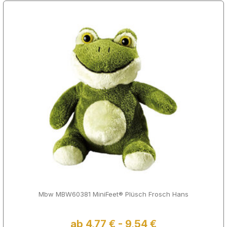
Mbw MBW60381 MiniFeet® Plüsch Frosch Hans
ab 4,77 € - 9,54 €