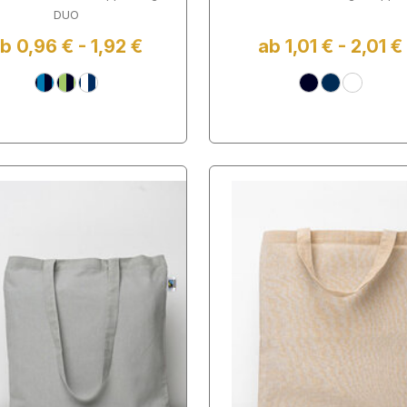
DUO
b 0,96 € - 1,92 €
ab 1,01 € - 2,01 €