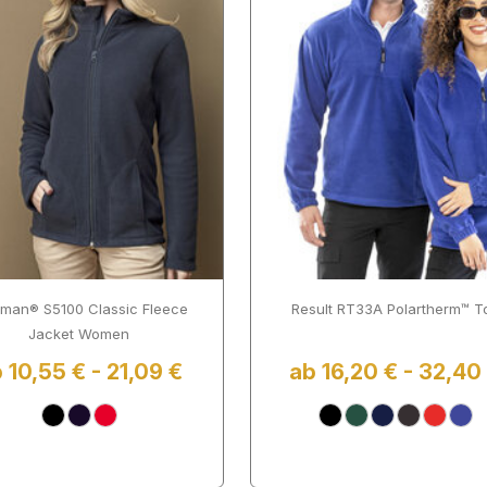
dman® S5100 Classic Fleece
Result RT33A Polartherm™ T
Jacket Women
 10,55 € - 21,09 €
ab 16,20 € - 32,40