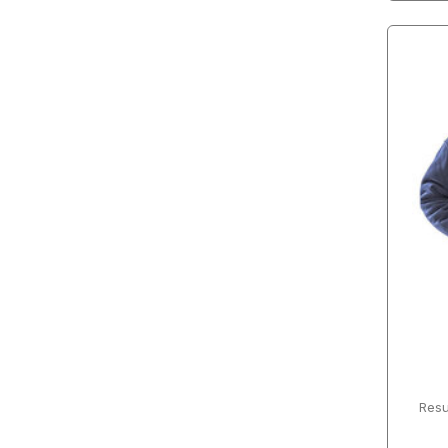
Royal Blue
Royal Blue 241
Royal Melange
Sand
Scarlet Red
Seal Grey
Seal Grey (Solid)
Sky
Steel Grey (Solid)
Turquoise
Vivid Green
Resu
White
Yellow