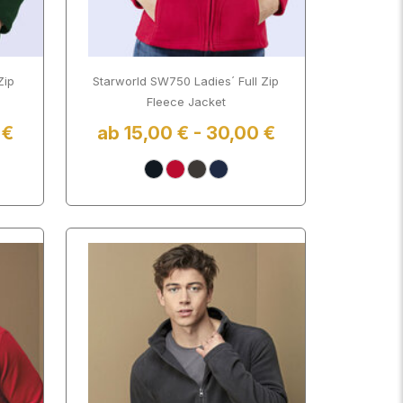
Zip
Starworld SW750 Ladies´ Full Zip
Fleece Jacket
 €
ab 15,00 € - 30,00 €