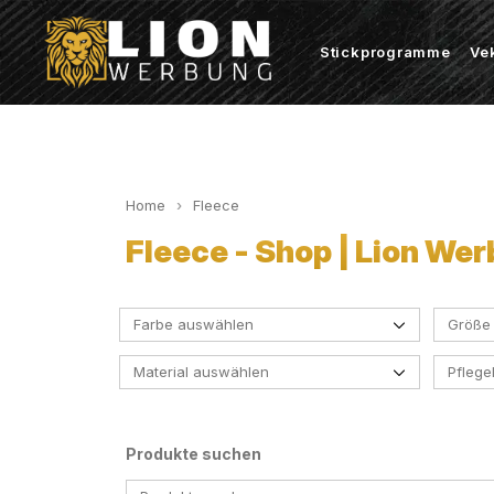
Stickprogramme
Ve
Home
Fleece
Fleece - Shop | Lion We
Farbe auswählen
Größe
Material auswählen
Pfleg
Aqua
Army
Produkte suchen
Atoll