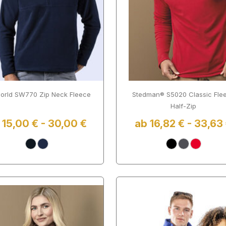
orld SW770 Zip Neck Fleece
Stedman® S5020 Classic Fle
Half-Zip
 15,00 € - 30,00 €
ab 16,82 € - 33,63