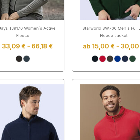
Jays TJ9170 Women´s Active
Starworld SW700 Men´s Full 
Fleece
Fleece Jacket
 33,09 € - 66,18 €
ab 15,00 € - 30,00