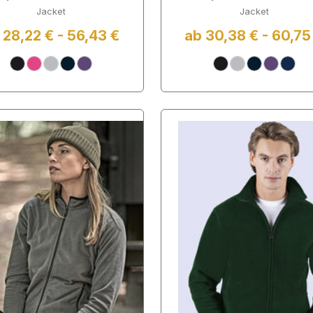
Jacket
Jacket
 28,22 € - 56,43 €
ab 30,38 € - 60,75