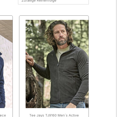
Zufällige Reihenfolge
SCHLIESSEN
ANWENDEN
SCHLIESSEN
ANWENDEN
eece
Tee Jays TJ9160 Men´s Active