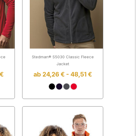
ece
Stedman® S5030 Classic Fleece
Jacket
 €
ab 24,26 € - 48,51 €