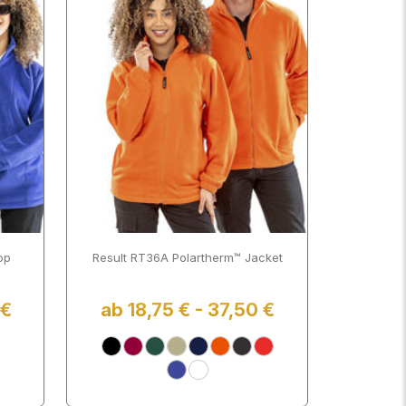
op
Result RT36A Polartherm™ Jacket
 €
ab 18,75 € - 37,50 €