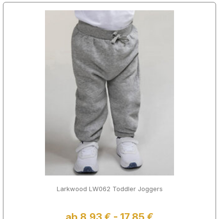
Larkwood LW062 Toddler Joggers
ab 8,93 € - 17,85 €