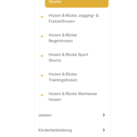
Shorts
Reisetaschen
Gastro & Beauty Kasaks und
Caps Sonnenblenden &
Kittel
Schildmützen
Hosen & Röcke Jogging- &
Freizeithosen
Gastro & Beauty Kleidung
Service
Hosen & Röcke
Regenhosen
Gastro & Beauty Kochjacken
Hosen & Röcke Sport
Gastro & Beauty Krawatten
Shorts
Gastro & Beauty Latzschürzen
Hosen & Röcke
Trainingshosen
Hosen & Röcke Workwear
Hosen
Jacken
Jacken Jacken (Fashion)
Kinderbekleidung