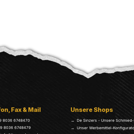
on, Fax & Mail
Unsere Shops
9 8036 6748470
→ De Sinzers - Unsere Schmied-
9 8036 6748479
→ Unser Werbemittel-Konfigurat