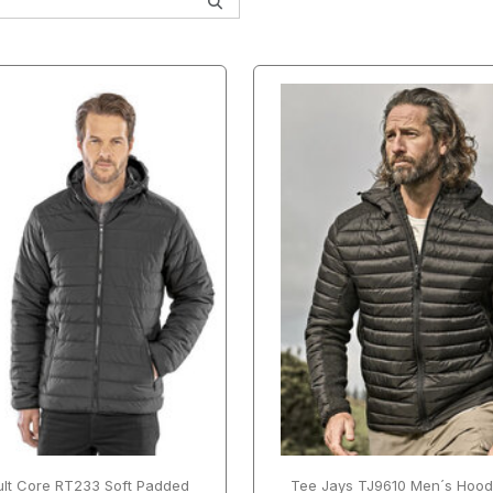
SCHLIESSEN
SCHLIESSEN
ANWENDEN
ANWENDEN
SCHLIESSEN
SCHLIESSEN
ANWENDEN
ANWENDEN
ult Core RT233 Soft Padded
Tee Jays TJ9610 Men´s Hoo