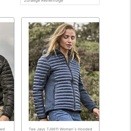
Zufällige Reihenfolge
SCHLIESSEN
ANWENDEN
SCHLIESSEN
ANWENDEN
ded
Tee Jays TJ9611 Women´s Hooded