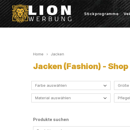
Stickprogramme
Ve
Home
Jacken
Jacken (Fashion) - Shop
Farbe auswählen
Größe
Material auswählen
Pfleg
Black
Burgundy
Produkte suchen
Dark Grey (Solid)