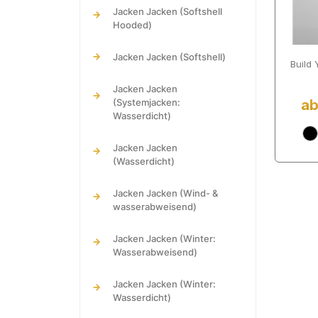
Reisetaschen
Hosen & Röcke Jogging- &
Jacken Jacken (Softshell
Gastro & Beauty Kasaks und
Caps Sonnenblenden &
Freizeithosen
Hooded)
Kittel
Schildmützen
Hosen & Röcke Regenhosen
Jacken Jacken (Softshell)
Gastro & Beauty Kleidung
Build
Service
Hosen & Röcke Sport Shorts
Jacken Jacken
(Systemjacken:
ab
Gastro & Beauty Kochjacken
Hosen & Röcke
Wasserdicht)
Trainingshosen
Gastro & Beauty Krawatten
Jacken Jacken
Hosen & Röcke Workwear
(Wasserdicht)
Gastro & Beauty Latzschürzen
Hosen
Jacken Jacken (Wind- &
wasserabweisend)
Jacken Jacken (Winter:
Wasserabweisend)
Jacken Jacken (Winter:
Wasserdicht)