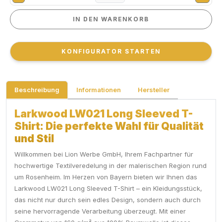
IN DEN WARENKORB
IN DEN WARENKORB
KONFIGURATOR STARTEN
KONFIGURATOR STARTEN
Beschreibung
Informationen
Hersteller
Larkwood LW021 Long Sleeved T-
Shirt: Die perfekte Wahl für Qualität
und Stil
Willkommen bei Lion Werbe GmbH, Ihrem Fachpartner für
hochwertige Textilveredelung in der malerischen Region rund
um Rosenheim. Im Herzen von Bayern bieten wir Ihnen das
Larkwood LW021 Long Sleeved T-Shirt – ein Kleidungsstück,
das nicht nur durch sein edles Design, sondern auch durch
seine hervorragende Verarbeitung überzeugt. Mit einer