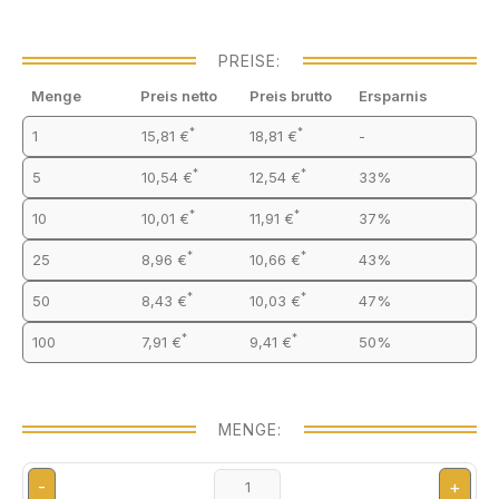
PREISE:
Menge
Preis netto
Preis brutto
Ersparnis
*
*
1
15,81 €
18,81 €
-
*
*
5
10,54 €
12,54 €
33%
*
*
10
10,01 €
11,91 €
37%
*
*
25
8,96 €
10,66 €
43%
*
*
50
8,43 €
10,03 €
47%
*
*
100
7,91 €
9,41 €
50%
MENGE:
-
+