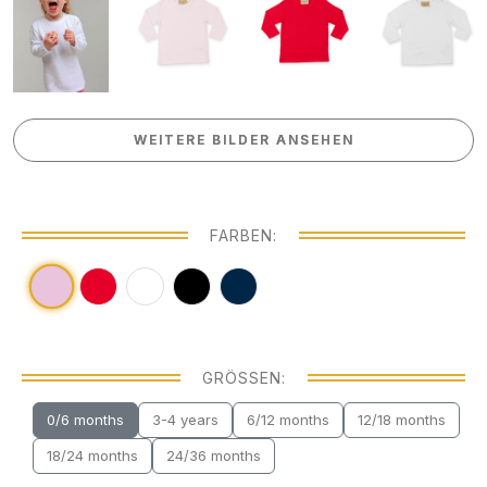
WEITERE BILDER ANSEHEN
WEITERE BILDER ANSEHEN
FARBEN:
GRÖSSEN:
0/6 months
3-4 years
6/12 months
12/18 months
18/24 months
24/36 months