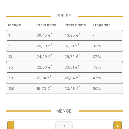
PREISE:
Menge
Preis netto
Preis brutto
Ersparnis
*
*
1
39,45 €
46,95 €
-
*
*
5
26,30 €
31,30 €
33%
*
*
10
24,99 €
29,74 €
37%
*
*
25
22,36 €
26,61 €
43%
*
*
50
21,04 €
25,04 €
47%
*
*
100
19,73 €
23,48 €
50%
MENGE:
-
+