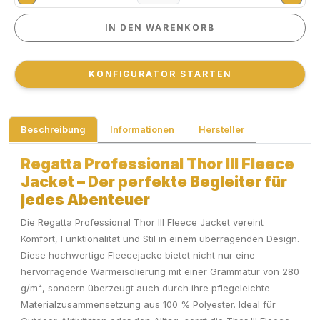
IN DEN WARENKORB
IN DEN WARENKORB
KONFIGURATOR STARTEN
KONFIGURATOR STARTEN
Beschreibung
Informationen
Hersteller
Regatta Professional Thor III Fleece
Jacket – Der perfekte Begleiter für
jedes Abenteuer
Die Regatta Professional Thor III Fleece Jacket vereint
Komfort, Funktionalität und Stil in einem überragenden Design.
Diese hochwertige Fleecejacke bietet nicht nur eine
hervorragende Wärmeisolierung mit einer Grammatur von 280
g/m², sondern überzeugt auch durch ihre pflegeleichte
Materialzusammensetzung aus 100 % Polyester. Ideal für