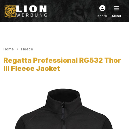
Konto
Menü
Home
Fleece
Regatta Professional RG532 Thor
III Fleece Jacket