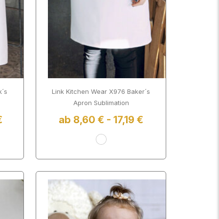
k´s
Link Kitchen Wear X976 Baker´s
Apron Sublimation
€
ab 8,60 € - 17,19 €