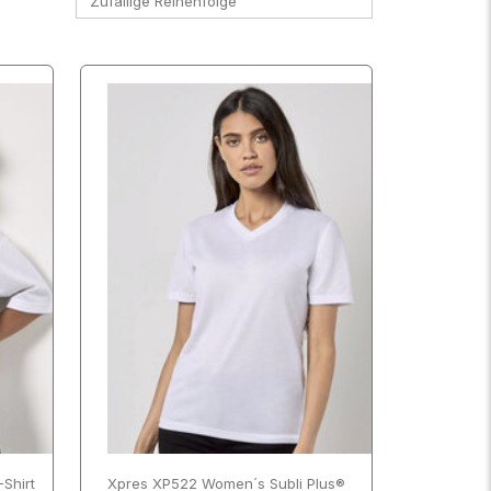
Zufällige Reihenfolge
SCHLIESSEN
ANWENDEN
SCHLIESSEN
ANWENDEN
-Shirt
Xpres XP522 Women´s Subli Plus®