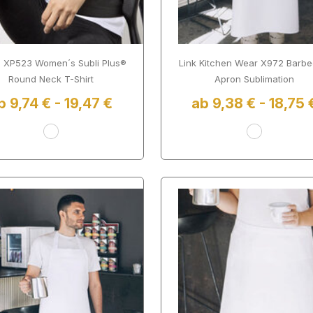
 XP523 Women´s Subli Plus®
Link Kitchen Wear X972 Barb
Round Neck T-Shirt
Apron Sublimation
b 9,74 € - 19,47 €
ab 9,38 € - 18,75 