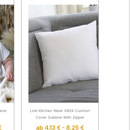
eeve
Link Kitchen Wear X804 Cushion
Cover Sublime With Zipper
€
ab 4,13 € - 8,25 €