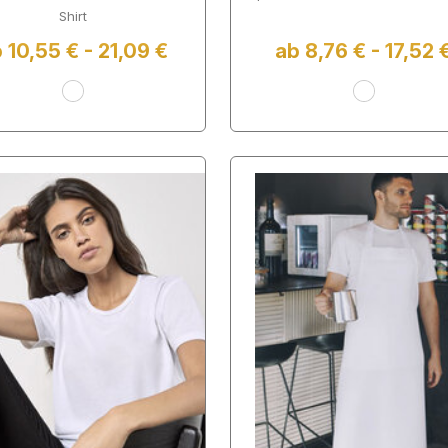
Shirt
 10,55 € - 21,09 €
ab 8,76 € - 17,52 