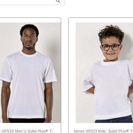
SCHLIESSEN
SCHLIESSEN
ANWENDEN
ANWENDEN
SCHLIESSEN
SCHLIESSEN
ANWENDEN
ANWENDEN
 XP520 Men´s Subli Plus® T-
Xpres XP521 Kids´ Subli Plus® T