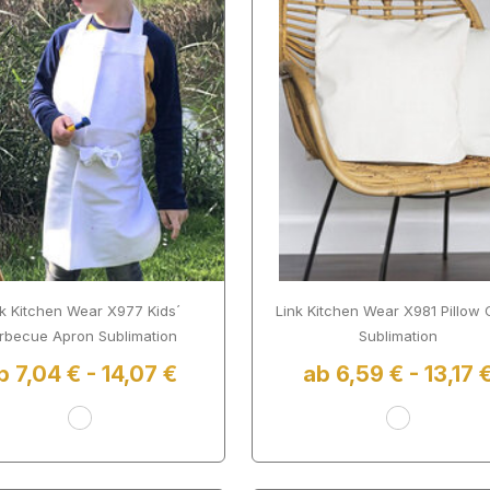
nk Kitchen Wear X977 Kids´
Link Kitchen Wear X981 Pillow
rbecue Apron Sublimation
Sublimation
b 7,04 € - 14,07 €
ab 6,59 € - 13,17 