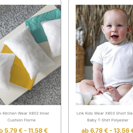
k Kitchen Wear X802 Inner
Link Kids Wear X803 Short Sl
Cushion Florrie
Baby T-Shirt Polyester
b 5,79 € - 11,58 €
ab 6,78 € - 13,56 