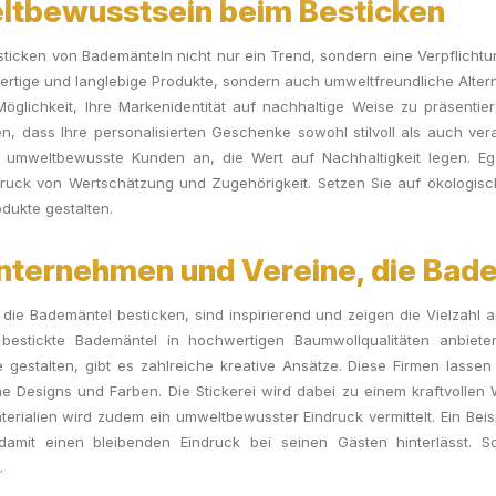
ltbewusstsein beim Besticken
sticken von Bademänteln nicht nur ein Trend, sondern eine Verpflicht
rtige und langlebige Produkte, sondern auch umweltfreundliche Altern
öglichkeit, Ihre Markenidentität auf nachhaltige Weise zu präsent
en, dass Ihre personalisierten Geschenke sowohl stilvoll als auch ver
umweltbewusste Kunden an, die Wert auf Nachhaltigkeit legen. Egal 
sdruck von Wertschätzung und Zugehörigkeit. Setzen Sie auf ökologisc
dukte gestalten.
Unternehmen und Vereine, die Bad
ie Bademäntel besticken, sind inspirierend und zeigen die Vielzahl a
bestickte Bademäntel in hochwertigen Baumwollqualitäten anbieten
gestalten, gibt es zahlreiche kreative Ansätze. Diese Firmen lassen 
he Designs und Farben. Die Stickerei wird dabei zu einem kraftvollen
rialien wird zudem ein umweltbewusster Eindruck vermittelt. Ein Beis
damit einen bleibenden Eindruck bei seinen Gästen hinterlässt. So
.