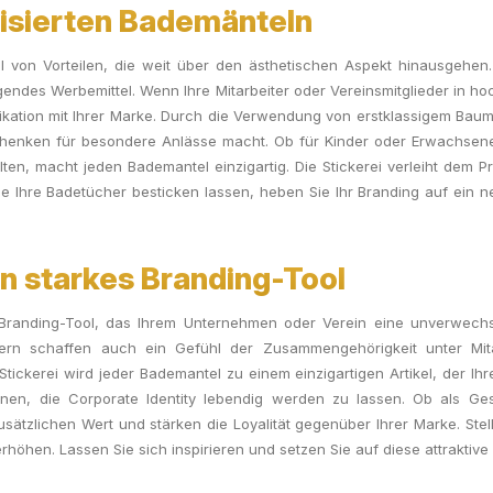
lisierten Bademänteln
l von Vorteilen, die weit über den ästhetischen Aspekt hinausgehen. 
agendes Werbemittel. Wenn Ihre Mitarbeiter oder Vereinsmitglieder in h
fikation mit Ihrer Marke. Durch die Verwendung von erstklassigem Bau
henken für besondere Anlässe macht. Ob für Kinder oder Erwachsene, j
lten, macht jeden Bademantel einzigartig. Die Stickerei verleiht dem 
Sie Ihre Badetücher besticken lassen, heben Sie Ihr Branding auf ein
n starkes Branding-Tool
 Branding-Tool, das Ihrem Unternehmen oder Verein eine unverwechselb
ndern schaffen auch ein Gefühl der Zusammengehörigkeit unter Mit
kerei wird jeder Bademantel zu einem einzigartigen Artikel, der Ihre M
Ihnen, die Corporate Identity lebendig werden zu lassen. Ob als Ge
sätzlichen Wert und stärken die Loyalität gegenüber Ihrer Marke. Stell
höhen. Lassen Sie sich inspirieren und setzen Sie auf diese attraktive M