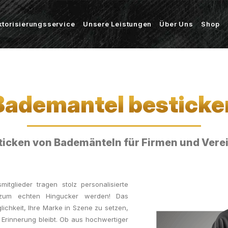
ktorisierungsservice
Unsere Leistungen
Über Uns
Shop
Bademantel besticke
icken von Bademänteln für Firmen und Verein
mitglieder tragen stolz personalisierte
n zum echten Hingucker werden! Das
lichkeit, Ihre Marke in Szene zu setzen,
Erinnerung bleibt. Ob aus hochwertiger