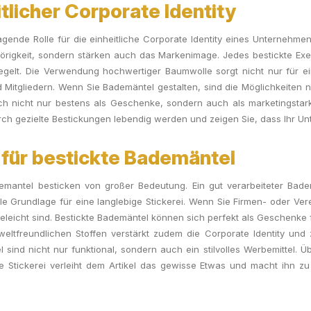
tlicher Corporate Identity
ende Rolle für die einheitliche Corporate Identity eines Unternehmens 
igkeit, sondern stärken auch das Markenimage. Jedes bestickte Exe
piegelt. Die Verwendung hochwertiger Baumwolle sorgt nicht nur für 
d Mitgliedern. Wenn Sie Bademäntel gestalten, sind die Möglichkeiten 
 sich nicht nur bestens als Geschenke, sondern auch als marketingstar
rch gezielte Bestickungen lebendig werden und zeigen Sie, dass Ihr Unt
 für bestickte Bademäntel
emantel besticken von großer Bedeutung. Ein gut verarbeiteter Bade
Grundlage für eine langlebige Stickerei. Wenn Sie Firmen- oder Verei
geleicht sind. Bestickte Bademäntel können sich perfekt als Geschenke f
ltfreundlichen Stoffen verstärkt zudem die Corporate Identity und ze
sind nicht nur funktional, sondern auch ein stilvolles Werbemittel. 
e Stickerei verleiht dem Artikel das gewisse Etwas und macht ihn zu 