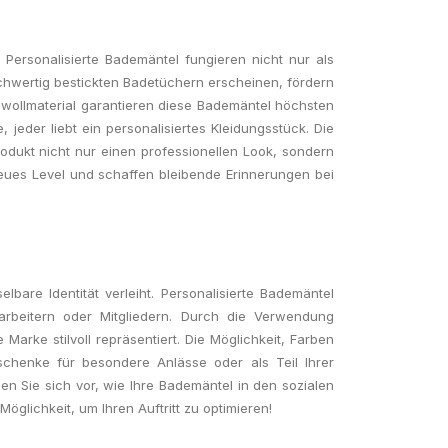
Personalisierte Bademäntel fungieren nicht nur als
ochwertig bestickten Badetüchern erscheinen, fördern
mwollmaterial garantieren diese Bademäntel höchsten
eder liebt ein personalisiertes Kleidungsstück. Die
Produkt nicht nur einen professionellen Look, sondern
 neues Level und schaffen bleibende Erinnerungen bei
are Identität verleiht. Personalisierte Bademäntel
arbeitern oder Mitgliedern. Durch die Verwendung
arke stilvoll repräsentiert. Die Möglichkeit, Farben
schenke für besondere Anlässe oder als Teil Ihrer
en Sie sich vor, wie Ihre Bademäntel in den sozialen
öglichkeit, um Ihren Auftritt zu optimieren!