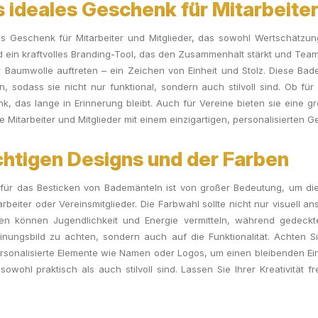
 ideales Geschenk für Mitarbeiter
 Geschenk für Mitarbeiter und Mitglieder, das sowohl Wertschätzung a
 ein kraftvolles Branding-Tool, das den Zusammenhalt stärkt und Teamgei
 Baumwolle auftreten – ein Zeichen von Einheit und Stolz. Diese Bad
n, sodass sie nicht nur funktional, sondern auch stilvoll sind. Ob f
 das lange in Erinnerung bleibt. Auch für Vereine bieten sie eine gro
 Mitarbeiter und Mitglieder mit einem einzigartigen, personalisierten 
chtigen Designs und der Farben
für das Besticken von Bademänteln ist von großer Bedeutung, um di
tarbeiter oder Vereinsmitglieder. Die Farbwahl sollte nicht nur visuell 
en können Jugendlichkeit und Energie vermitteln, während gedeckte
inungsbild zu achten, sondern auch auf die Funktionalität. Achten Si
ersonalisierte Elemente wie Namen oder Logos, um einen bleibenden E
wohl praktisch als auch stilvoll sind. Lassen Sie Ihrer Kreativität f