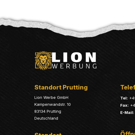
Standort Prutting
Telef
Lion Werbe GmbH
Tel:
+4
Kampenwandstr. 10
Fax:
+4
83134 Prutting
E-Mail:
Deutschland
Öffn