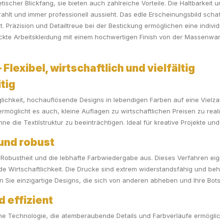
ischer Blickfang, sie bieten auch zahlreiche Vorteile. Die Haltbarkeit 
hlt und immer professionell aussieht. Das edle Erscheinungsbild schaf
t. Präzision und Detailtreue bei der Bestickung ermöglichen eine indivi
kte Arbeitskleidung mit einem hochwertigen Finish von der Massenware 
Flexibel, wirtschaftlich und vielfältig
tig
lichkeit, hochauflösende Designs in lebendigen Farben auf eine Vielzahl 
 ermöglicht es auch, kleine Auflagen zu wirtschaftlichen Preisen zu real
e die Textilstruktur zu beeinträchtigen. Ideal für kreative Projekte und 
 und robust
 Robustheit und die lebhafte Farbwiedergabe aus. Dieses Verfahren ei
nde Wirtschaftlichkeit. Die Drucke sind extrem widerstandsfähig und b
en Sie einzigartige Designs, die sich von anderen abheben und Ihre Bot
 effizient
erne Technologie, die atemberaubende Details und Farbverläufe ermöglic