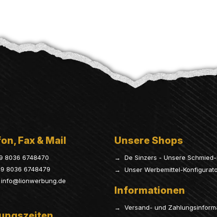
on, Fax & Mail
Unsere Shops
9 8036 6748470
→ De Sinzers - Unsere Schmied-
9 8036 6748479
→ Unser Werbemittel-Konfigurat
info@lionwerbung.de
Informationen
→ Versand- und Zahlungsinform
ungszeiten