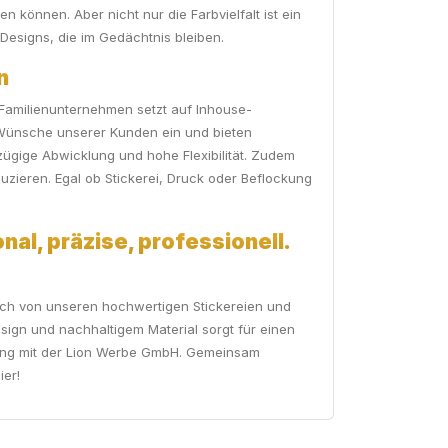
en können. Aber nicht nur die Farbvielfalt ist ein
 Designs, die im Gedächtnis bleiben.
n
r Familienunternehmen setzt auf Inhouse-
n Wünsche unserer Kunden ein und bieten
zügige Abwicklung und hohe Flexibilität. Zudem
zieren. Egal ob Stickerei, Druck oder Beflockung
nal, präzise, professionell.
e sich von unseren hochwertigen Stickereien und
sign und nachhaltigem Material sorgt für einen
elung mit der Lion Werbe GmbH. Gemeinsam
ier!