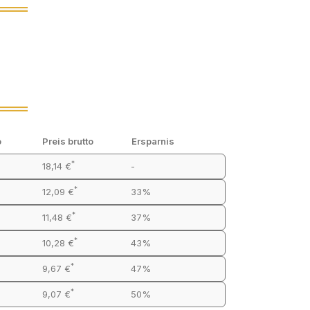
o
Preis brutto
Ersparnis
*
18,14 €
-
*
12,09 €
33%
*
11,48 €
37%
*
10,28 €
43%
*
9,67 €
47%
*
9,07 €
50%