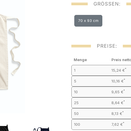
GRÖSSEN:
70 x 93 cm
PREISE:
Menge
Preis nett
*
1
15,24 €
*
5
10,16 €
*
10
9,65 €
*
25
8,64 €
*
50
8,13 €
*
100
7,62 €