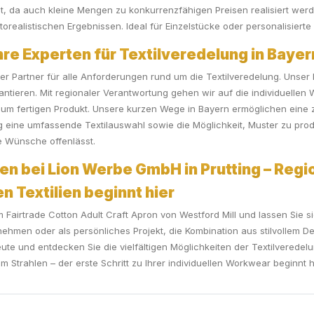
lität, da auch kleine Mengen zu konkurrenzfähigen Preisen realisiert werd
torealistischen Ergebnissen. Ideal für Einzelstücke oder personalisierte
e Experten für Textilveredelung in Bayer
iger Partner für alle Anforderungen rund um die Textilveredelung. Unse
antieren. Mit regionaler Verantwortung gehen wir auf die individuelle
 zum fertigen Produkt. Unsere kurzen Wege in Bayern ermöglichen eine 
eine umfassende Textilauswahl sowie die Möglichkeit, Muster zu produ
ne Wünsche offenlässt.
en bei Lion Werbe GmbH in Prutting – Regio
n Textilien beginnt hier
 dem Fairtrade Cotton Adult Craft Apron von Westford Mill und lassen Si
ehmen oder als persönliches Projekt, die Kombination aus stilvollem De
eute und entdecken Sie die vielfältigen Möglichkeiten der Textilvered
m Strahlen – der erste Schritt zu Ihrer individuellen Workwear beginnt h