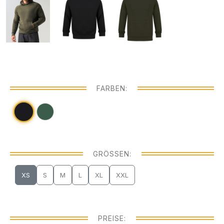
FARBEN:
GRÖSSEN:
XS
S
M
L
XL
XXL
PREISE: