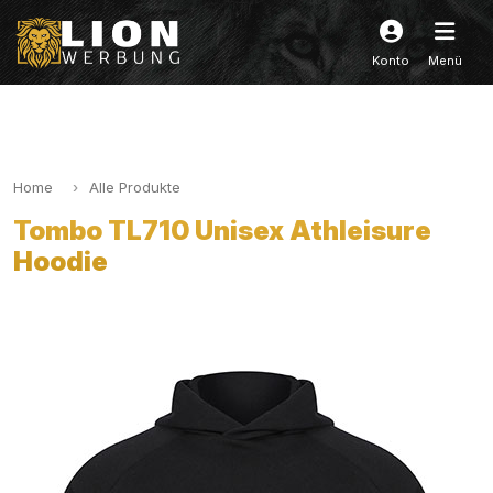
Konto
Menü
Home
Alle Produkte
Tombo TL710 Unisex Athleisure
Hoodie