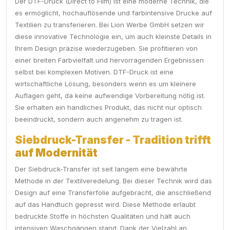
Der DTF-Druck (Direct to Film) ist eine moderne Technik, die
es ermöglicht, hochauflösende und farbintensive Drucke auf
Textilien zu transferieren. Bei Lion Werbe GmbH setzen wir
diese innovative Technologie ein, um auch kleinste Details in
Ihrem Design präzise wiederzugeben. Sie profitieren von
einer breiten Farbvielfalt und hervorragenden Ergebnissen
selbst bei komplexen Motiven. DTF-Druck ist eine
wirtschaftliche Lösung, besonders wenn es um kleinere
Auflagen geht, da keine aufwendige Vorbereitung nötig ist.
Sie erhalten ein handliches Produkt, das nicht nur optisch
beeindruckt, sondern auch angenehm zu tragen ist.
Siebdruck-Transfer - Tradition trifft
auf Modernität
Der Siebdruck-Transfer ist seit langem eine bewährte
Methode in der Textilveredelung. Bei dieser Technik wird das
Design auf eine Transferfolie aufgebracht, die anschließend
auf das Handtuch gepresst wird. Diese Methode erlaubt
bedruckte Stoffe in höchsten Qualitäten und hält auch
intensiven Waschgängen stand. Dank der Vielzahl an