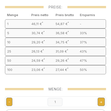
PREISE:
Menge
Preis netto
Preis brutto
Ersparnis
*
*
1
46,11 €
54,87 €
-
*
*
5
30,74 €
36,58 €
33%
*
*
10
29,20 €
34,75 €
37%
*
*
25
26,13 €
31,09 €
43%
*
*
50
24,59 €
29,26 €
47%
*
*
100
23,06 €
27,44 €
50%
MENGE:
-
+