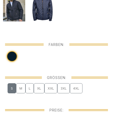
FARBEN:
GRÖSSEN:
S
M
L
XL
XXL
3XL
4XL
PREISE: