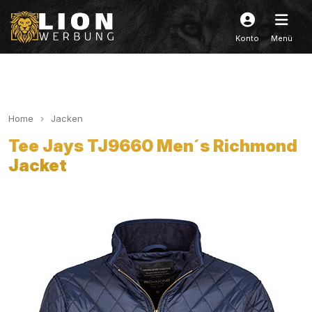
Konto
Menü
Home
Jacken
Tee Jays TJ9660 Men´s Richmond
Jacket