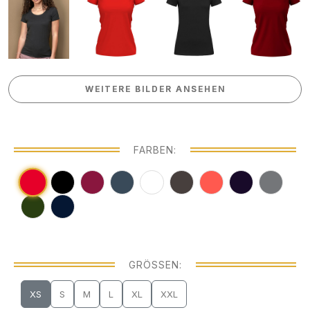
WEITERE BILDER ANSEHEN
WEITERE BILDER ANSEHEN
FARBEN:
GRÖSSEN:
XS
S
M
L
XL
XXL