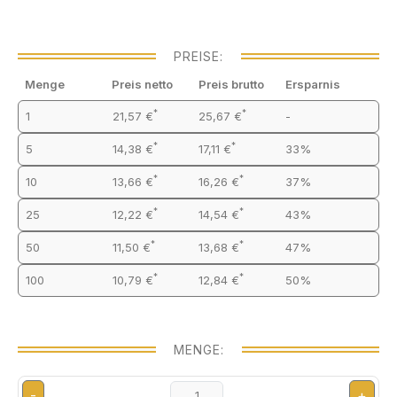
PREISE:
Menge
Preis netto
Preis brutto
Ersparnis
*
*
1
21,57 €
25,67 €
-
*
*
5
14,38 €
17,11 €
33%
*
*
10
13,66 €
16,26 €
37%
*
*
25
12,22 €
14,54 €
43%
*
*
50
11,50 €
13,68 €
47%
*
*
100
10,79 €
12,84 €
50%
MENGE:
-
+