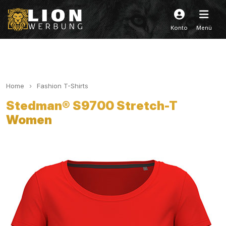
Konto
Menü
Home
Fashion T-Shirts
Stedman® S9700 Stretch-T
Women