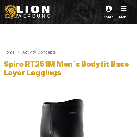
Konto
Menü
Home
Activity Concepts
Spiro RT251M Men´s Bodyfit Base
Layer Leggings