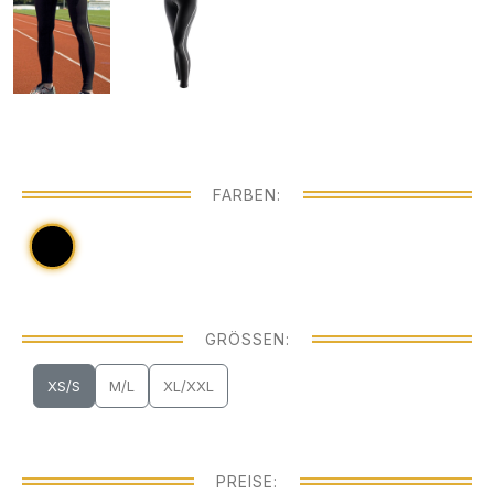
FARBEN:
GRÖSSEN:
XS/S
M/L
XL/XXL
PREISE: