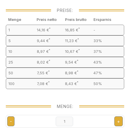
PREISE:
Menge
Preis netto
Preis brutto
Ersparnis
*
*
1
14,16 €
16,85 €
-
*
*
5
9,44 €
11,23 €
33%
*
*
10
8,97 €
10,67 €
37%
*
*
25
8,02 €
9,54 €
43%
*
*
50
7,55 €
8,98 €
47%
*
*
100
7,08 €
8,43 €
50%
MENGE:
-
+