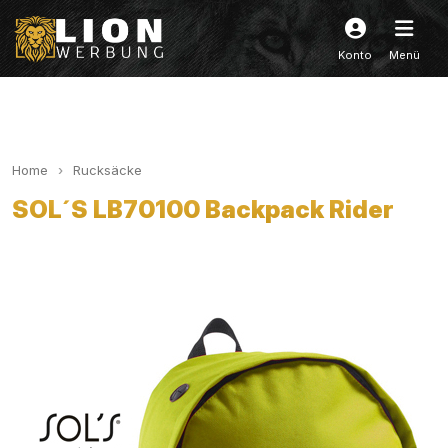
Konto
Menü
Home
Rucksäcke
SOL´S LB70100 Backpack Rider