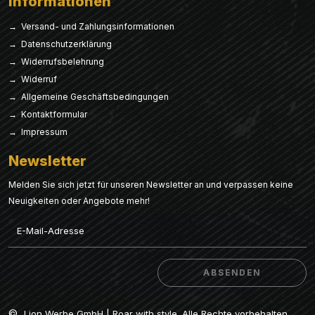
Informationen
→ Versand- und Zahlungsinformationen
→ Datenschutzerklärung
→ Widerrufsbelehrung
→ Widerruf
→ Allgemeine Geschäftsbedingungen
→ Kontaktformular
→ Impressum
Newsletter
Melden Sie sich jetzt für unseren Newsletter an und verpassen keine
Neuigkeiten oder Angebote mehr!
Email
ABSENDEN
ABSENDEN
©
Lion Werbe GmbH | Roar with style. Alle Rechte vorbehalten.