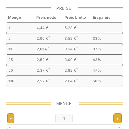
PREISE:
Menge
Preis netto
Preis brutto
Ersparnis
*
*
1
4,44 €
5,28 €
-
*
*
5
2,96 €
3,52 €
33%
*
*
10
2,81 €
3,34 €
37%
*
*
25
2,52 €
3,00 €
43%
*
*
50
2,37 €
2,82 €
47%
*
*
100
2,22 €
2,64 €
50%
MENGE:
-
+