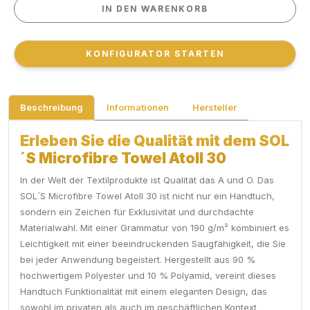
IN DEN WARENKORB
IN DEN WARENKORB
KONFIGURATOR STARTEN
KONFIGURATOR STARTEN
Beschreibung
Informationen
Hersteller
Erleben Sie die Qualität mit dem SOL
´S Microfibre Towel Atoll 30
In der Welt der Textilprodukte ist Qualität das A und O. Das
SOL´S Microfibre Towel Atoll 30 ist nicht nur ein Handtuch,
sondern ein Zeichen für Exklusivität und durchdachte
Materialwahl. Mit einer Grammatur von 190 g/m² kombiniert es
Leichtigkeit mit einer beeindruckenden Saugfähigkeit, die Sie
bei jeder Anwendung begeistert. Hergestellt aus 90 %
hochwertigem Polyester und 10 % Polyamid, vereint dieses
Handtuch Funktionalität mit einem eleganten Design, das
sowohl im privaten als auch im geschäftlichen Kontext