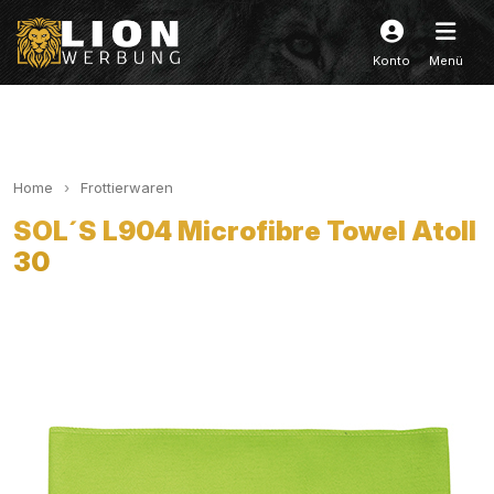
Konto
Menü
Home
Frottierwaren
SOL´S L904 Microfibre Towel Atoll
30