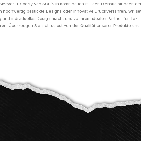
eeves T Sporty von SOL´S in Kombination mit den Dienstleistungen der L
h hochwertig bestickte Designs oder innovative Druckverfahren, wir set
 und individuelles Design macht uns zu Ihrem idealen Partner für Texti
eren. Überzeugen Sie sich selbst von der Qualität unserer Produkte und 