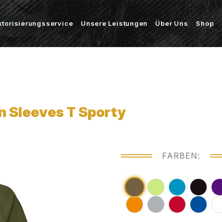
ktorisierungsservice
Unsere Leistungen
Über Uns
Shop
n Sleeves T Sporty
FARBEN: