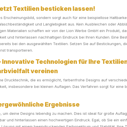
etzt Textilien besticken lassen!
dles Erscheinungsbild, sondern sorgt auch für eine beispiellose Haltbar
Waschbeständigkeit und Langlebigkeit aus. Kein Ausbleichen oder Abblät
n Materialien schaffen wir von der Lion Werbe GmbH ein Produkt, das du
gkeit und hinterlassen nachhaltigen Eindruck bei Ihren Kunden. Eine Bes
ereits bei den ausgewählten Textilien. Setzen Sie auf Bestickungen, di
st transportieren.
 Innovative Technologien für Ihre Textilie
arbvielfalt vereinen
ne Drucktechnik, die es ermöglicht, farbenfrohe Designs auf verschiede
hkeit, insbesondere bei kleinen Auflagen. Das Verfahren sorgt für eine br
ßergewöhnliche Ergebnisse
 um deine Designs lebendig zu machen. Dies ist ideal für große Auflag
ltbar und hinterlassen einen hochwertigen Eindruck. Egal, ob Sie ein e
 Lösung mit einem beeindruckenden Farbspektrum und Stabilität. Ihre T