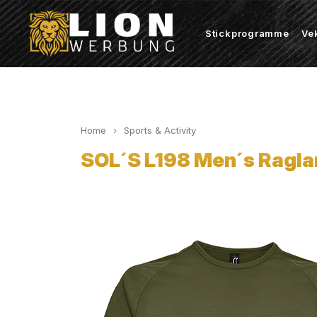
Stickprogramme
Ve
Home
Sports & Activity
SOL´S L198 Men´s Ragla