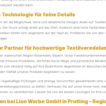
oduziert werden kann.
Technologie für feine Details
wir die Möglichkeit, feine und detailreiche Designs direkt auf Textilie
. Der Druck erfolgt direkt auf das Shirt, wodurch eine hohe Farbbrillian
Textilien fühlen sich angenehm auf der Haut an. Profitieren Sie von de
räger.
 Partner für hochwertige Textilveredelu
 in der malerischen Region Rosenheim, Bayern. Unser Familienunternehme
 einer Inhouse-Produktion, die Ihnen kurze Wege und persönliche Beratu
 hin zum Versand völlig auf Ihre Bedürfnisse abgestimmt ist. Besuchen
er Vielfalt unserer Produkte begeistern zu lassen.
regelmäßige Prüfungen und strenge Vorschriften gewährleistet sind, si
rstellungsprozesse zu bieten. Vertrauen Sie auf unser Know-how, wenn
isionen zu verwirklichen. Lassen Sie uns die besten Lösungen für Ihre 
en bei Lion Werbe GmbH in Prutting – Regio