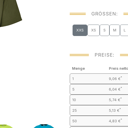
GRÖSSEN:
XXS
XS
S
M
L
PREISE:
Menge
Preis nett
*
1
9,06 €
*
5
6,04 €
*
10
5,74 €
*
25
5,13 €
*
50
4,83 €