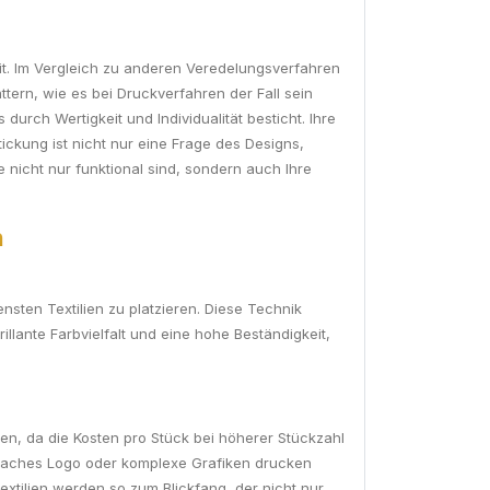
keit. Im Vergleich zu anderen Veredelungsverfahren
tern, wie es bei Druckverfahren der Fall sein
rch Wertigkeit und Individualität besticht. Ihre
tickung ist nicht nur eine Frage des Designs,
e nicht nur funktional sind, sondern auch Ihre
n
nsten Textilien zu platzieren. Diese Technik
illante Farbvielfalt und eine hohe Beständigkeit,
en, da die Kosten pro Stück bei höherer Stückzahl
infaches Logo oder komplexe Grafiken drucken
extilien werden so zum Blickfang, der nicht nur