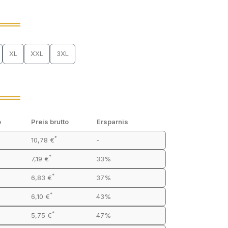
XL
XXL
3XL
o
Preis brutto
Ersparnis
*
10,78 €
-
*
7,19 €
33%
*
6,83 €
37%
*
6,10 €
43%
*
5,75 €
47%