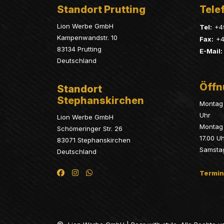
Standort Prutting
Telef
Lion Werbe GmbH
Tel:
+4
Kampenwandstr. 10
Fax:
+4
83134 Prutting
E-Mail:
Deutschland
Öffn
Standort
Stephanskirchen
Montag 
Uhr
Lion Werbe GmbH
Montag 
Schömeringer Str. 26
17.00 U
83071 Stephanskirchen
Samsta
Deutschland
Termin