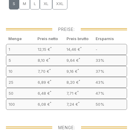
S
M
L
XL
XXL
PREISE:
Menge
Preis netto
Preis brutto
Ersparnis
*
*
1
12,15 €
14,46 €
-
*
*
5
8,10 €
9,64 €
33%
*
*
10
7,70 €
9,16 €
37%
*
*
25
6,89 €
8,20 €
43%
*
*
50
6,48 €
7,71 €
47%
*
*
100
6,08 €
7,24 €
50%
MENGE: