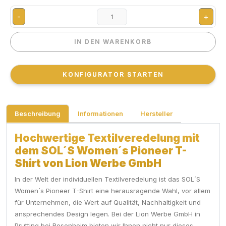
-
+
IN DEN WARENKORB
IN DEN WARENKORB
KONFIGURATOR STARTEN
KONFIGURATOR STARTEN
Beschreibung
Informationen
Hersteller
Hochwertige Textilveredelung mit
dem SOL´S Women´s Pioneer T-
Shirt von Lion Werbe GmbH
In der Welt der individuellen Textilveredelung ist das SOL´S
Women´s Pioneer T-Shirt eine herausragende Wahl, vor allem
für Unternehmen, die Wert auf Qualität, Nachhaltigkeit und
ansprechendes Design legen. Bei der Lion Werbe GmbH in
Prutting bei Rosenheim bieten wir Ihnen nicht nur dieses