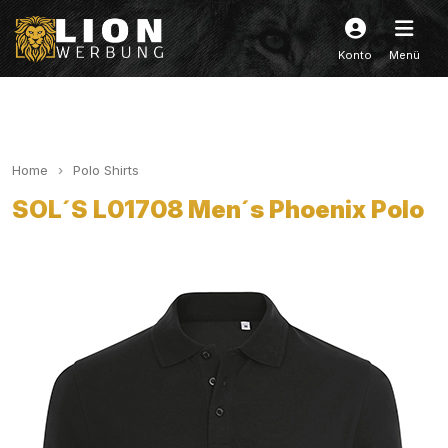
Konto
Menü
Home
Polo Shirts
SOL´S L01708 Men´s Phoenix Polo