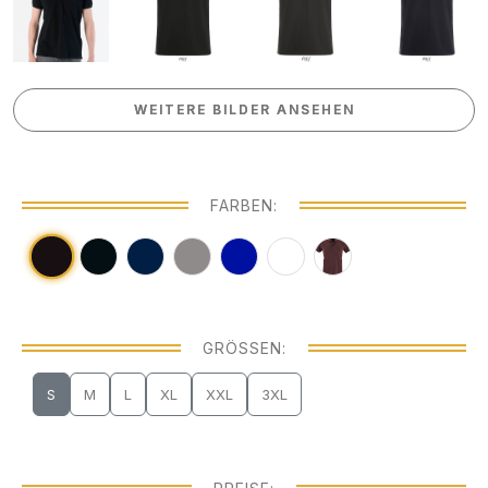
WEITERE BILDER ANSEHEN
WEITERE BILDER ANSEHEN
FARBEN:
GRÖSSEN:
S
M
L
XL
XXL
3XL