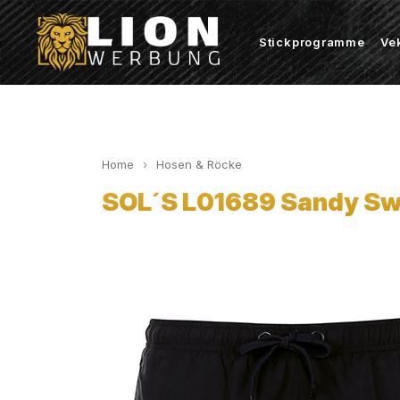
Stickprogramme
Ve
Home
Hosen & Röcke
SOL´S L01689 Sandy Sw