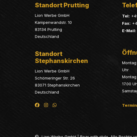
Standort Prutting
Telef
Lion Werbe GmbH
Tel:
+4
Kampenwandstr. 10
Fax:
+4
83134 Prutting
E-Mail:
Deutschland
Öffn
Standort
Stephanskirchen
Montag 
Uhr
Lion Werbe GmbH
Montag 
Schömeringer Str. 26
17.00 U
83071 Stephanskirchen
Samsta
Deutschland
Termin
©
Lion Werbe GmbH | Roar with style. Alle Rechte v