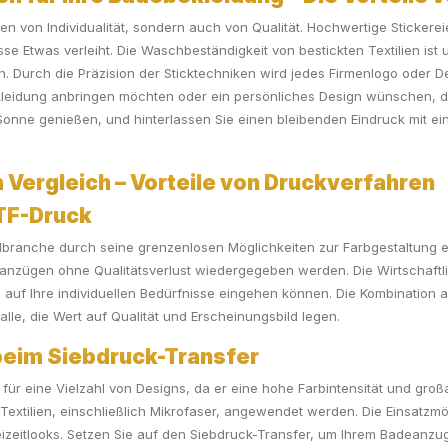
chen von Individualität, sondern auch von Qualität. Hochwertige Sticker
sse Etwas verleiht. Die Waschbeständigkeit von bestickten Textilien ist
 Durch die Präzision der Sticktechniken wird jedes Firmenlogo oder Des
bekleidung anbringen möchten oder ein persönliches Design wünschen, d
Sonne genießen, und hinterlassen Sie einen bleibenden Eindruck mit ein
 Vergleich – Vorteile von Druckverfahren
DTF-Druck
extilbranche durch seine grenzenlosen Möglichkeiten zur Farbgestaltung
eanzügen ohne Qualitätsverlust wiedergegeben werden. Die Wirtschaftl
el auf Ihre individuellen Bedürfnisse eingehen können. Die Kombinatio
lle, die Wert auf Qualität und Erscheinungsbild legen.
k beim Siebdruck-Transfer
für eine Vielzahl von Designs, da er eine hohe Farbintensität und großar
extilien, einschließlich Mikrofaser, angewendet werden. Die Einsatzmögl
zeitlooks. Setzen Sie auf den Siebdruck-Transfer, um Ihrem Badeanzug