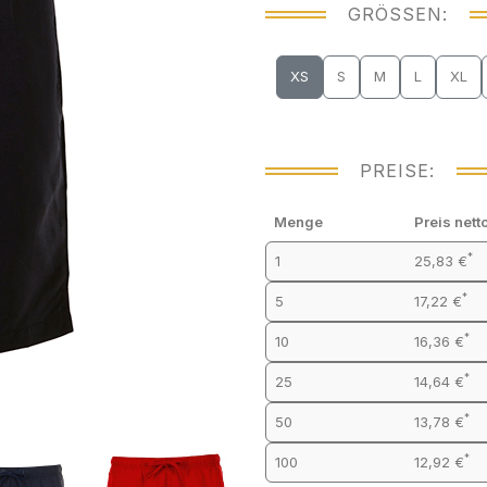
GRÖSSEN:
XS
S
M
L
XL
PREISE:
Menge
Preis nett
*
1
25,83 €
*
5
17,22 €
*
10
16,36 €
*
25
14,64 €
*
50
13,78 €
*
100
12,92 €