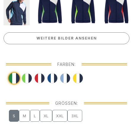
WEITERE BILDER ANSEHEN
WEITERE BILDER ANSEHEN
FARBEN:
GRÖSSEN:
S
M
L
XL
XXL
3XL