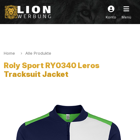
Konto
Menü
Home
Alle Produkte
Roly Sport RY0340 Leros
Tracksuit Jacket