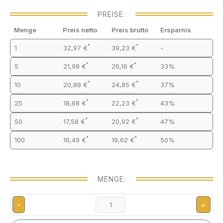
PREISE:
Menge
Preis netto
Preis brutto
Ersparnis
*
*
1
32,97 €
39,23 €
-
*
*
5
21,98 €
26,16 €
33%
*
*
10
20,88 €
24,85 €
37%
*
*
25
18,68 €
22,23 €
43%
*
*
50
17,58 €
20,92 €
47%
*
*
100
16,49 €
19,62 €
50%
MENGE:
-
+