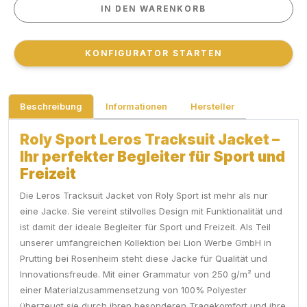
IN DEN WARENKORB
IN DEN WARENKORB
KONFIGURATOR STARTEN
KONFIGURATOR STARTEN
Beschreibung
Informationen
Hersteller
Roly Sport Leros Tracksuit Jacket –
Ihr perfekter Begleiter für Sport und
Freizeit
Die Leros Tracksuit Jacket von Roly Sport ist mehr als nur
eine Jacke. Sie vereint stilvolles Design mit Funktionalität und
ist damit der ideale Begleiter für Sport und Freizeit. Als Teil
unserer umfangreichen Kollektion bei Lion Werbe GmbH in
Prutting bei Rosenheim steht diese Jacke für Qualität und
Innovationsfreude. Mit einer Grammatur von 250 g/m² und
einer Materialzusammensetzung von 100% Polyester
überzeugt sie durch ihren besonderen Tragekomfort und ihre