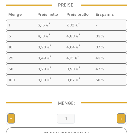
PREISE:
Menge
Preis netto
Preis brutto
Ersparnis
*
*
1
6,15 €
7,32 €
-
*
*
5
4,10 €
4,88 €
33%
*
*
10
3,90 €
4,64 €
37%
*
*
25
3,49 €
4,15 €
43%
*
*
50
3,28 €
3,90 €
47%
*
*
100
3,08 €
3,67 €
50%
MENGE:
-
+