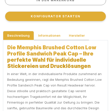
IN DEN WARENKORB
IN DEN WARENKORB
KONFIGURATOR STARTEN
KONFIGURATOR STARTEN
Beschreibung
Informationen
Hersteller
Die Memphis Brushed Cotton Low
Profile Sandwich Peak Cap – Ihre
perfekte Wahl für individuelle
Stickereien und Drucklösungen
In einer Welt, in der individualisierte Produkte zunehmend an
Bedeutung gewinnen, ragt die Memphis Brushed Cotton Low
Profile Sandwich Peak Cap von Result Headwear hervor.
Diese stilvolle und praktisch gestaltete Cap vereint
hochwertigen Tragekomfort mit der Möglichkeit, Ihr
Firmenlogo in perfekter Qualität zur Geltung zu bringen. Die
sanfte, gebrushte Baumwolle und das durchdachte Design