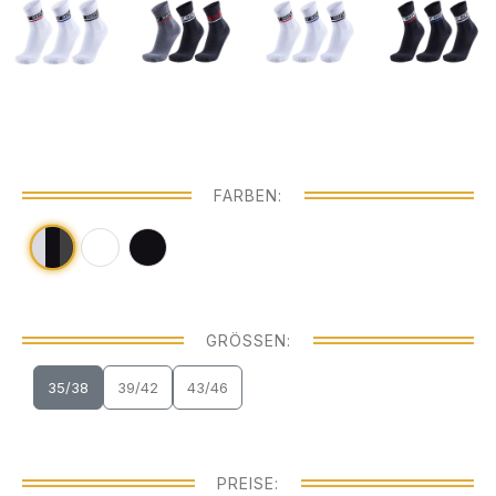
FARBEN:
GRÖSSEN:
35/38
39/42
43/46
PREISE: