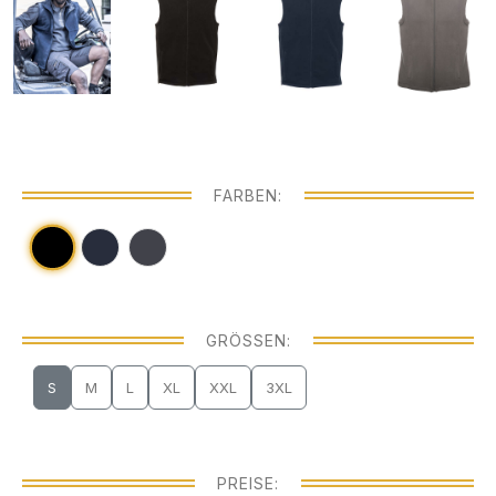
FARBEN:
GRÖSSEN:
S
M
L
XL
XXL
3XL
PREISE: