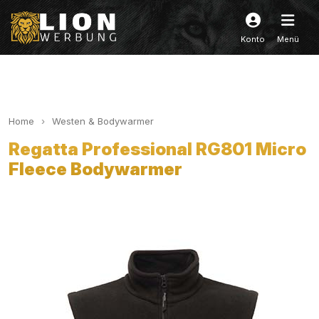
Konto
Menü
Home
Westen & Bodywarmer
Regatta Professional RG801 Micro
Fleece Bodywarmer