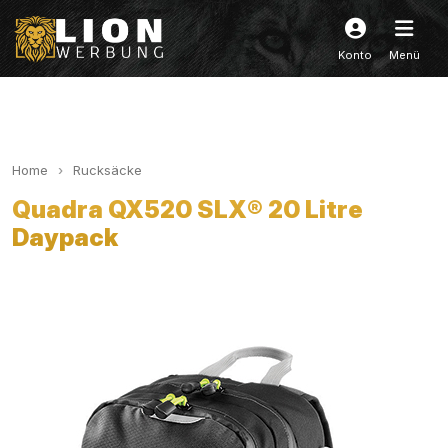
Konto
Menü
Home
Rucksäcke
Quadra QX520 SLX® 20 Litre
Daypack