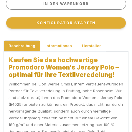
IN DEN WARENKORB
IN DEN WARENKORB
KONFIGURATOR STARTEN
KONFIGURATOR STARTEN
Beschreibung
Informationen
Hersteller
Kaufen Sie das hochwertige
Promodoro Women's Jersey Polo –
optimal für Ihre Textilveredelung!
Willkommen bei Lion Werbe GmbH, Ihrem vertrauenswürdigen
Partner für Textilveredelung in Prutting, nahe Rosenheim. Wir
sind stolz darauf, Ihnen das Promodoro Women's Jersey Polo
(E4025) anbieten zu können, ein Produkt, das nicht nur durch
hervorragende Qualität, sondern auch durch vielfältige
Veredelungsmöglichkeiten besticht. Mit einem Gewicht von
180 g/m² und einer Materialzusammensetzung aus 100 %
ringgesponnener Baumwolle bietet dieses Polo-Shirt