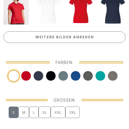
WEITERE BILDER ANSEHEN
WEITERE BILDER ANSEHEN
FARBEN:
GRÖSSEN:
S
M
L
XL
XXL
3XL