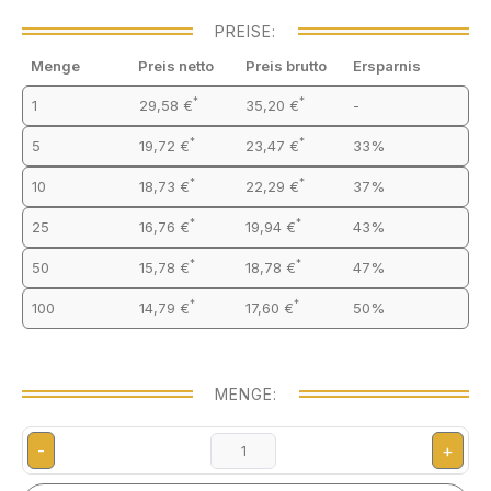
PREISE:
Menge
Preis netto
Preis brutto
Ersparnis
*
*
1
29,58 €
35,20 €
-
*
*
5
19,72 €
23,47 €
33%
*
*
10
18,73 €
22,29 €
37%
*
*
25
16,76 €
19,94 €
43%
*
*
50
15,78 €
18,78 €
47%
*
*
100
14,79 €
17,60 €
50%
MENGE:
-
+