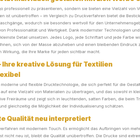
o professionell zu präsentieren, sondern sie bieten eine Vielzahl von V
ien ist unübertroffen – im Vergleich zu Druckverfahren bietet die Bestic
e Waschgänge, wodurch sie besonders wertvoll für den Unternehmensgebr
ck von Professionalität und Wertigkeit. Dank modernster Technologien u
 kleinste Detail umsetzen. Jedes Logo, jede Schriftart und jede Farbe wi
es Ihnen, sich von der Masse abzuheben und einen bleibenden Eindruck 
 Wirkung, die Ihre Marke für jeden sichtbar macht.
 Ihre kreative Lösung für Textilien
exibel
 moderne und flexible Drucktechnologie, die sich perfekt für die Gestalt
uf eine Vielzahl von Materialien zu übertragen, und das sowohl in klein
tive Freiräume und zeigt sich in leuchtenden, satten Farben, die beim T
d gleichzeitig die Möglichkeit der Individualisierung schätzen.
 Qualität neu interpretiert
uckverfahren mit modernem Touch. Es ermöglicht das Aufbringen von me
 nicht neu ist, bleibt die Qualität unübertroffen. Die Drucke sind extr