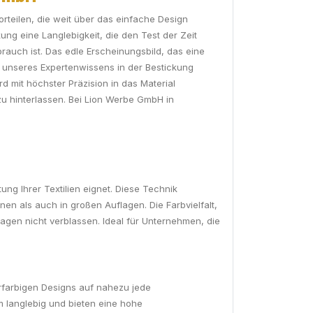
orteilen, die weit über das einfache Design
kung eine Langlebigkeit, die den Test der Zeit
auch ist. Das edle Erscheinungsbild, das eine
nd unseres Expertenwissens in der Bestickung
rd mit höchster Präzision in das Material
zu hinterlassen. Bei Lion Werbe GmbH in
ung Ihrer Textilien eignet. Diese Technik
en als auch in großen Auflagen. Die Farbvielfalt,
ragen nicht verblassen. Ideal für Unternehmen, die
hrfarbigen Designs auf nahezu jede
em langlebig und bieten eine hohe