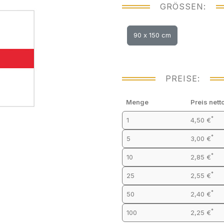
GRÖSSEN:
90 x 150 cm
PREISE:
Menge
Preis nett
*
1
4,50 €
*
5
3,00 €
*
10
2,85 €
*
25
2,55 €
*
50
2,40 €
*
100
2,25 €