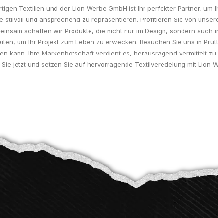
rtigen Textilien und der Lion Werbe GmbH ist Ihr perfekter Partner, um I
ke stilvoll und ansprechend zu repräsentieren. Profitieren Sie von unse
meinsam schaffen wir Produkte, die nicht nur im Design, sondern auch 
ten, um Ihr Projekt zum Leben zu erwecken. Besuchen Sie uns in Prutti
en kann. Ihre Markenbotschaft verdient es, herausragend vermittelt zu
n Sie jetzt und setzen Sie auf hervorragende Textilveredelung mit Lion