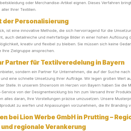
beitskleidung oder Merchandise-Artikel eignen. Dieses Verfahren bring
ller Ihrer Textilien.
t der Personalisierung
, ist eine innovative Methode, die sich hervorragend für die Umsetzung 
ht, auch detailreiche und mehrfarbige Bilder in einer hohen Auflösung 
e Möglichkeit, kreativ und flexibel zu bleiben. Sie müssen sich keine 
 Ihre Zielgruppe ansprechen.
 Partner für Textilveredelung in Bayern
 Anbieter, sondern ein Partner für Unternehmen, die auf der Suche nach 
und eine schnelle Umsetzung Ihrer Aufträge. Wir legen großen Wert au
r Stelle. In unserem Showroom im Herzen von Bayern haben Sie die Mög
-Service von der Designentwicklung bis hin zum Versand Ihrer Produkte
n alles daran, Ihre Vorstellungen präzise umzusetzen. Unsere Musterpro
ndprodukt zu werfen und Anpassungen vorzunehmen, die Ihr Branding vo
en bei Lion Werbe GmbH in Prutting – Regio
ät und regionale Verankerung