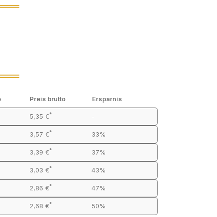
o
Preis brutto
Ersparnis
*
5,35 €
-
*
3,57 €
33%
*
3,39 €
37%
*
3,03 €
43%
*
2,86 €
47%
*
2,68 €
50%