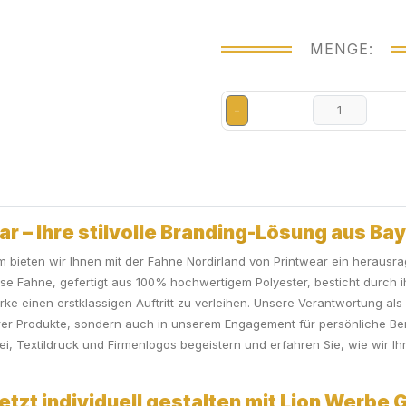
MENGE:
-
r – Ihre stilvolle Branding-Lösung aus Ba
m bieten wir Ihnen mit der Fahne Nordirland von Printwear ein herausra
iese Fahne, gefertigt aus 100% hochwertigem Polyester, besticht durch
rke einen erstklassigen Auftritt zu verleihen. Unsere Verantwortung 
nserer Produkte, sondern auch in unserem Engagement für persönliche Ber
 Textildruck und Firmenlogos begeistern und erfahren Sie, wie wir Ihr
etzt individuell gestalten mit Lion Werbe