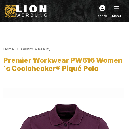
Konto
Menü
Home
Gastro & Beauty
Premier Workwear PW616 Women
´s Coolchecker® Piqué Polo