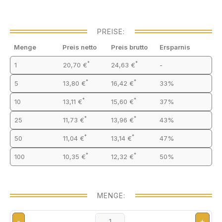
PREISE:
Menge
Preis netto
Preis brutto
Ersparnis
*
*
1
20,70 €
24,63 €
-
*
*
5
13,80 €
16,42 €
33%
*
*
10
13,11 €
15,60 €
37%
*
*
25
11,73 €
13,96 €
43%
*
*
50
11,04 €
13,14 €
47%
*
*
100
10,35 €
12,32 €
50%
MENGE:
-
+