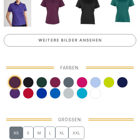
WEITERE BILDER ANSEHEN
WEITERE BILDER ANSEHEN
FARBEN:
GRÖSSEN:
XS
S
M
L
XL
XXL