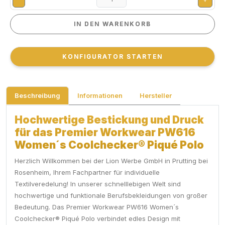
IN DEN WARENKORB
IN DEN WARENKORB
KONFIGURATOR STARTEN
KONFIGURATOR STARTEN
Beschreibung
Informationen
Hersteller
Hochwertige Bestickung und Druck
für das Premier Workwear PW616
Women´s Coolchecker® Piqué Polo
Herzlich Willkommen bei der Lion Werbe GmbH in Prutting bei
Rosenheim, Ihrem Fachpartner für individuelle
Textilveredelung! In unserer schnelllebigen Welt sind
hochwertige und funktionale Berufsbekleidungen von großer
Bedeutung. Das Premier Workwear PW616 Women´s
Coolchecker® Piqué Polo verbindet edles Design mit