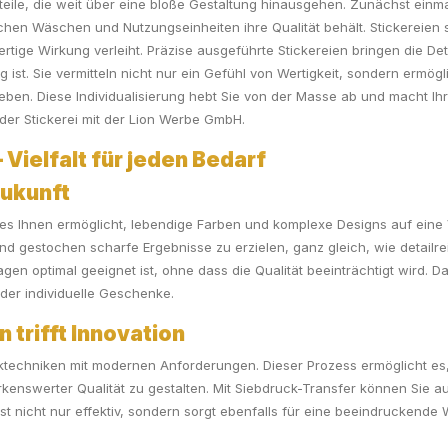
orteile, die weit über eine bloße Gestaltung hinausgehen. Zunächst einm
hen Wäschen und Nutzungseinheiten ihre Qualität behält. Stickereien s
ige Wirkung verleiht. Präzise ausgeführte Stickereien bringen die Det
ist. Sie vermitteln nicht nur ein Gefühl von Wertigkeit, sondern ermögl
geben. Diese Individualisierung hebt Sie von der Masse ab und macht Ih
 der Stickerei mit der Lion Werbe GmbH.
 Vielfalt für jeden Bedarf
Zukunft
es Ihnen ermöglicht, lebendige Farben und komplexe Designs auf eine V
 und gestochen scharfe Ergebnisse zu erzielen, ganz gleich, wie detailr
en optimal geeignet ist, ohne dass die Qualität beeinträchtigt wird. Damit
der individuelle Geschenke.
 trifft Innovation
ktechniken mit modernen Anforderungen. Dieser Prozess ermöglicht es, 
merkenswerter Qualität zu gestalten. Mit Siebdruck-Transfer können Sie 
ist nicht nur effektiv, sondern sorgt ebenfalls für eine beeindruckend