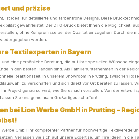
ert und präzise
 ist ideal für detaillierte und farbenfrohe Designs. Diese Drucktechnik 
xibilität gewährleistet. Der DTG-Druck bietet Ihnen die Möglichkeit, a
u erstellen, ohne Kompromisse bei der Qualität einzugehen. Durch die 
u wiedergegeben werden.
e Textilexperten in Bayern
on und eine persönliche Beratung, die auf Ihre speziellen Wünsche ein
 Ende in den besten Händen sind. Als Familienunternehmen in der Regi
nelle Reaktionszeit. In unserem Showroom in Prutting, zwischen Rose
lauswahl zu verschaffen und sich direkt vor Ort beraten zu lassen. Wir
hr Projekt genau so wird, wie Sie es sich vorstellen. Von der Entwurfs
. Lassen Sie uns gemeinsam Großartiges schaffen!
en bei Lion Werbe GmbH in Prutting – Regio
elbst!
Werbe GmbH Ihr kompetenter Partner für hochwertige Textilveredelung 
setzen. Verlassen Sie sich auf unsere Expertise, um Ihre Ideen in die Ta