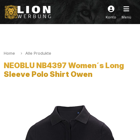
Konto
Menü
Home
Alle Produkte
NEOBLU NB4397 Women´s Long
Sleeve Polo Shirt Owen