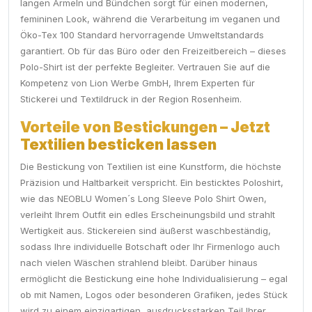
langen Ärmeln und Bündchen sorgt für einen modernen,
femininen Look, während die Verarbeitung im veganen und
Öko-Tex 100 Standard hervorragende Umweltstandards
garantiert. Ob für das Büro oder den Freizeitbereich – dieses
Polo-Shirt ist der perfekte Begleiter. Vertrauen Sie auf die
Kompetenz von Lion Werbe GmbH, Ihrem Experten für
Stickerei und Textildruck in der Region Rosenheim.
Vorteile von Bestickungen – Jetzt
Textilien besticken lassen
Die Bestickung von Textilien ist eine Kunstform, die höchste
Präzision und Haltbarkeit verspricht. Ein besticktes Poloshirt,
wie das NEOBLU Women´s Long Sleeve Polo Shirt Owen,
verleiht Ihrem Outfit ein edles Erscheinungsbild und strahlt
Wertigkeit aus. Stickereien sind äußerst waschbeständig,
sodass Ihre individuelle Botschaft oder Ihr Firmenlogo auch
nach vielen Wäschen strahlend bleibt. Darüber hinaus
ermöglicht die Bestickung eine hohe Individualisierung – egal
ob mit Namen, Logos oder besonderen Grafiken, jedes Stück
wird zu einem einzigartigen, ausdrucksstarken Teil Ihrer