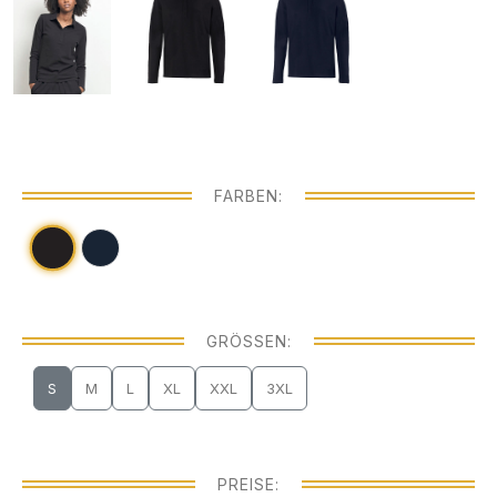
FARBEN:
GRÖSSEN:
S
M
L
XL
XXL
3XL
PREISE: