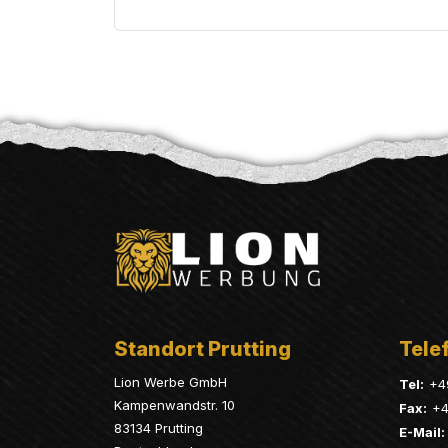
Standort Prutting
Telef
Lion Werbe GmbH
Tel:
+4
Kampenwandstr. 10
Fax:
+4
83134 Prutting
E-Mail: