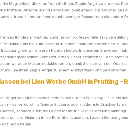
s die Möglichkeit, direkt auf den Stoff des Zippie Angel zu drucken. Di
ertroffene Detailtreue und Farbgenauigkeit ermöglicht. Ob knallige Fa
 umweltfreundlicher und verbraucht weniger Ressourcen als andere D
nheim ist Ihr idealer Partner, wenn es um professionelle Textilveredelu
e Produktion bis hin zum Versand in einem Familienunternehmen zu bün
he Betreuung, die wir unseren Kunden bieten. In unserem Showroom hab
eredelungstechniken kennenzulernen. Unser erfahrenes Team steht Ihn
ieten wir auch Musterproduktionen an, damit Sie sich von der Qualitä
m Druck, um Ihren Zippie Angel zu einem einzigartigen und persönlich
lassen bei Lion Werbe GmbH in Prutting – R
 Angel von Mumbles weit mehr ist als nur ein Spielzeug. Es ist ein lieb
kann – sei es durch raffinierte Stickerei oder modernste Druckverfahre
 Expertise, sondern auch die Leidenschaft für Textilveredelung mitbringt
ice, um Ihre Visionen in die Realität umzusetzen. Lassen Sie uns geme
ie uns noch heute!