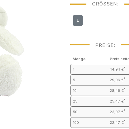
GRÖSSEN:
L
PREISE:
Menge
Preis nett
*
1
44,94 €
*
5
29,96 €
*
10
28,46 €
*
25
25,47 €
*
50
23,97 €
*
100
22,47 €