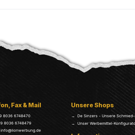
on, Fax & Mail
Unsere Shops
9 8036 6748470
→ De Sinzers - Unsere Schmied-
9 8036 6748479
→ Unser Werbemittel-Konfigurat
info@lionwerbung.de