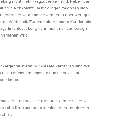
eredelung nicht mehr wegzudenken sind. Neben der
delung gleichkommt. Bestickungen zeichnen sich
t erstrahlen wird. Die verwendeten hochwertigen
elbare Wertigkeit. Zudem haben unsere Kunden die
trägt. Eine Bestickung kann nicht nur das Design
 versehen wird.
uckergebnis bietet. Mit diesem Verfahren sind wir
es DTF-Drucks ermöglicht es uns, speziell auf
ren können.
otiven auf spezielle Transferfolien erzielen wir
klassische Druckmethode kombiniert mit modernen
aschen.