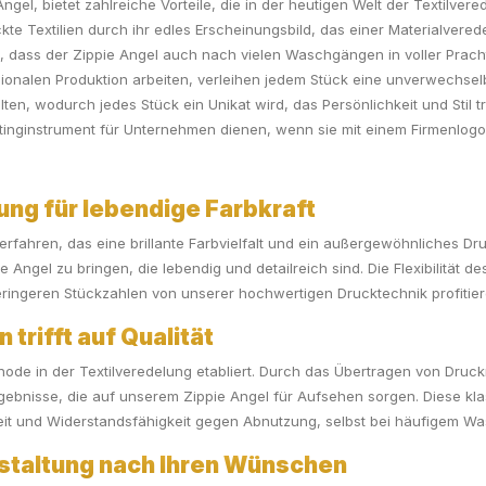
Angel, bietet zahlreiche Vorteile, die in der heutigen Welt der Textilv
te Textilien durch ihr edles Erscheinungsbild, das einer Materialvere
, dass der Zippie Angel auch nach vielen Waschgängen in voller Prach
regionalen Produktion arbeiten, verleihen jedem Stück eine unverwechs
alten, wodurch jedes Stück ein Unikat wird, das Persönlichkeit und Stil 
inginstrument für Unternehmen dienen, wenn sie mit einem Firmenlogo
ng für lebendige Farbkraft
 Verfahren, das eine brillante Farbvielfalt und ein außergewöhnliches Dr
Angel zu bringen, die lebendig und detailreich sind. Die Flexibilität d
eringeren Stückzahlen von unserer hochwertigen Drucktechnik profitie
 trifft auf Qualität
ode in der Textilveredelung etabliert. Durch das Übertragen von Druckm
Ergebnisse, die auf unserem Zippie Angel für Aufsehen sorgen. Diese 
rkeit und Widerstandsfähigkeit gegen Abnutzung, selbst bei häufigem W
estaltung nach Ihren Wünschen