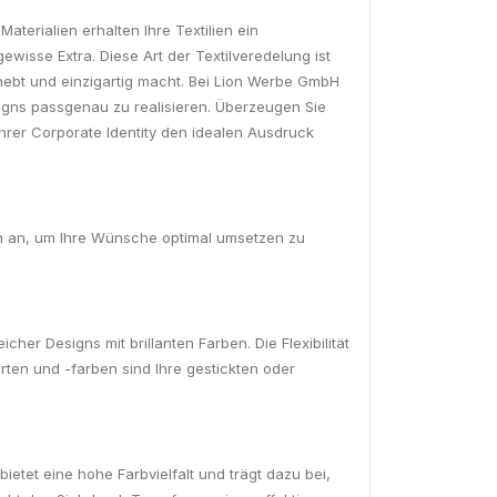
terialien erhalten Ihre Textilien ein
wisse Extra. Diese Art der Textilveredelung ist
orhebt und einzigartig macht. Bei Lion Werbe GmbH
igns passgenau zu realisieren. Überzeugen Sie
Ihrer Corporate Identity den idealen Ausdruck
en an, um Ihre Wünsche optimal umsetzen zu
her Designs mit brillanten Farben. Die Flexibilität
rten und -farben sind Ihre gestickten oder
etet eine hohe Farbvielfalt und trägt dazu bei,