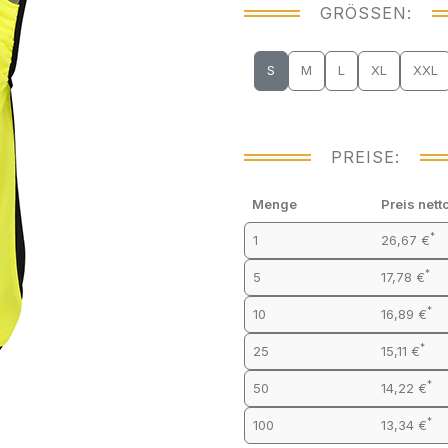
GRÖSSEN:
S
M
L
XL
XXL
PREISE:
Menge
Preis nett
*
1
26,67 €
*
5
17,78 €
*
10
16,89 €
*
25
15,11 €
*
50
14,22 €
*
100
13,34 €