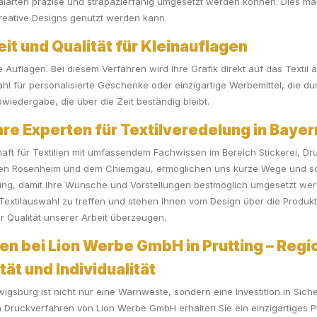
larten präzise und strapazierfähig umgesetzt werden können. Dies mac
kreative Designs genutzt werden kann.
it und Qualität für Kleinauflagen
e Auflagen. Bei diesem Verfahren wird Ihre Grafik direkt auf das Texti
Wahl für personalisierte Geschenke oder einzigartige Werbemittel, die du
wiedergabe, die über die Zeit beständig bleibt.
e Experten für Textilveredelung in Bayer
aft für Textilien mit umfassendem Fachwissen im Bereich Stickerei, D
chen Rosenheim und dem Chiemgau, ermöglichen uns kurze Wege und somi
atung, damit Ihre Wünsche und Vorstellungen bestmöglich umgesetzt w
 Textilauswahl zu treffen und stehen Ihnen vom Design über die Produkti
r Qualität unserer Arbeit überzeugen.
en bei Lion Werbe GmbH in Prutting – Regio
ität und Individualität
wigsburg ist nicht nur eine Warnweste, sondern eine Investition in Sich
ruckverfahren von Lion Werbe GmbH erhalten Sie ein einzigartiges Pro