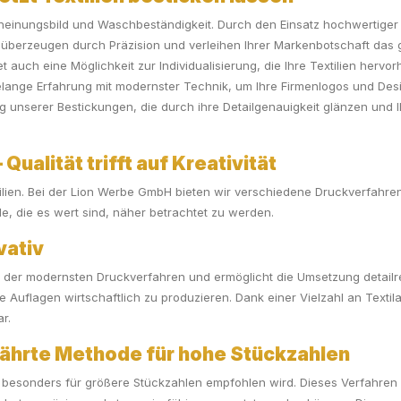
heinungsbild und Waschbeständigkeit. Durch den Einsatz hochwertiger Ma
 überzeugen durch Präzision und verleihen Ihrer Markenbotschaft das ge
t auch eine Möglichkeit zur Individualisierung, die Ihre Textilien herv
telange Erfahrung mit modernster Technik, um Ihre Firmenlogos und Des
g unserer Bestickungen, die durch ihre Detailgenauigkeit glänzen und 
Qualität trifft auf Kreativität
tilien. Bei der Lion Werbe GmbH bieten wir verschiedene Druckverfahr
e, die es wert sind, näher betrachtet zu werden.
vativ
s der modernsten Druckverfahren und ermöglicht die Umsetzung detailreic
 Auflagen wirtschaftlich zu produzieren. Dank einer Vielzahl an Textila
r.
währte Methode für hohe Stückzahlen
 besonders für größere Stückzahlen empfohlen wird. Dieses Verfahren bi