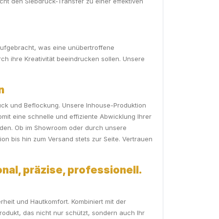
ht den Siebdruck-Transfer zu einer effektiven
l aufgebracht, was eine unübertroffene
rch ihre Kreativität beeindrucken sollen. Unsere
n
ruck und Beflockung. Unsere Inhouse-Produktion
t eine schnelle und effiziente Abwicklung Ihrer
erden. Ob im Showroom oder durch unsere
on bis hin zum Versand stets zur Seite. Vertrauen
nal, präzise, professionell.
erheit und Hautkomfort. Kombiniert mit der
dukt, das nicht nur schützt, sondern auch Ihr