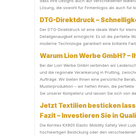
dass Ihre Designs auch auf verschiedenen Materia
Lösung, die sowohl für Firmenlogos als auch für 
DTG-Direktdruck – Schnelligke
Der DTG-Direktdruck ist eine ideale Wahl für klein
Detailgenauigkeit ermöglicht. Es ist die perfekte 
moderne Technologie garantiert eine brillante Farb
Warum Lion Werbe GmbH? – Ihr
Bei der Lion Werbe GmbH verbinden wir Leidensch
und die regionale Verankerung in Prutting, zwis
Aufträge. Wir bieten Ihnen eine persönliche Ber
Musterproduktion – wir helfen Ihnen, die perfekte
Sie unserer Kompetenz und lassen Sie sich von de
Jetzt Textilien besticken lass
Fazit – Investieren Sie in Qual
Die Korntex KX805 Elastic Mobility Safety Vest Lud
hochwertigen Bestickung oder den verschiedenen D