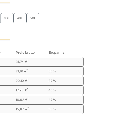
3XL
4XL
5XL
o
Preis brutto
Ersparnis
*
31,74 €
-
*
21,16 €
33%
*
20,10 €
37%
*
17,98 €
43%
*
16,92 €
47%
*
15,87 €
50%