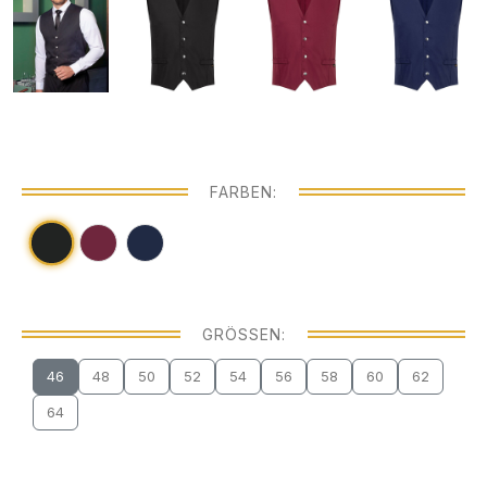
FARBEN:
GRÖSSEN:
46
48
50
52
54
56
58
60
62
64