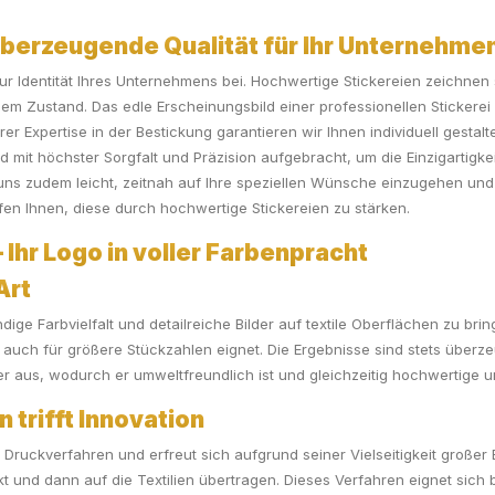
Überzeugende Qualität für Ihr Unternehme
 zur Identität Ihres Unternehmens bei. Hochwertige Stickereien zeichne
Zustand. Das edle Erscheinungsbild einer professionellen Stickerei ve
rer Expertise in der Bestickung garantieren wir Ihnen individuell gestal
d mit höchster Sorgfalt und Präzision aufgebracht, um die Einzigartigke
ns zudem leicht, zeitnah auf Ihre speziellen Wünsche einzugehen und 
en Ihnen, diese durch hochwertige Stickereien zu stärken.
 Ihr Logo in voller Farbenpracht
Art
ndige Farbvielfalt und detailreiche Bilder auf textile Oberflächen zu b
als auch für größere Stückzahlen eignet. Die Ergebnisse sind stets über
us, wodurch er umweltfreundlich ist und gleichzeitig hochwertige und
 trifft Innovation
Druckverfahren und erfreut sich aufgrund seiner Vielseitigkeit großer B
kt und dann auf die Textilien übertragen. Dieses Verfahren eignet sich