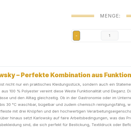
MENGE:
-
sky – Perfekte Kombination aus Funktion
 nicht nur ein praktisches Kleidungsstück, sondern auch ein Statement
us 100 % Polyester vereint diese Weste Funktionalität und Eleganz. D
nlässe und den Alltag gleichzeitig. Ob in der Gastronomie oder im Unter
st bis 30 °C waschbar, bügelbar und zudem chemisch reinigungsfähig, w
Knopfleiste mit drei Knöpfen und den hochwertigen Verarbeitungseigens
ber hinaus setzt Karlowsky auf faire Arbeitsbedingungen, was das P
kleidung sind, die sich perfekt für Bestickung, Textildruck oder Befl