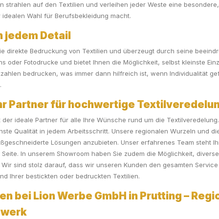
ben strahlen auf den Textilien und verleihen jeder Weste eine besondere,
r idealen Wahl für Berufsbekleidung macht.
n jedem Detail
ie direkte Bedruckung von Textilien und überzeugt durch seine beeindr
ns oder Fotodrucke und bietet Ihnen die Möglichkeit, selbst kleinste Ei
zahlen bedrucken, was immer dann hilfreich ist, wenn Individualität gefr
.
 Partner für hochwertige Textilveredelu
 der ideale Partner für alle Ihre Wünsche rund um die Textilveredelung
chste Qualität in jedem Arbeitsschritt. Unsere regionalen Wurzeln und
ßgeschneiderte Lösungen anzubieten. Unser erfahrenes Team steht Ihn
Seite. In unserem Showroom haben Sie zudem die Möglichkeit, diverse 
 Wir sind stolz darauf, dass wir unseren Kunden den gesamten Service
nd Ihrer bestickten oder bedruckten Textilien.
en bei Lion Werbe GmbH in Prutting – Regio
ndwerk