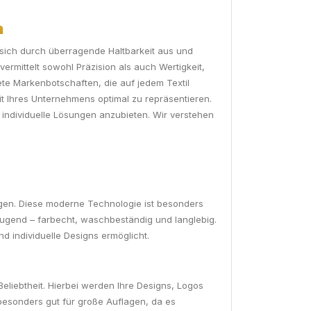
n
n sich durch überragende Haltbarkeit aus und
rmittelt sowohl Präzision als auch Wertigkeit,
tete Markenbotschaften, die auf jedem Textil
it Ihres Unternehmens optimal zu repräsentieren.
individuelle Lösungen anzubieten. Wir verstehen
ringen. Diese moderne Technologie ist besonders
zeugend – farbecht, waschbeständig und langlebig.
 individuelle Designs ermöglicht.
eliebtheit. Hierbei werden Ihre Designs, Logos
 besonders gut für große Auflagen, da es