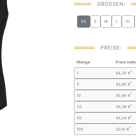
GRÖSSEN:
XS
S
M
L
XL
PREISE:
Menge
Preis nett
*
1
64,20 €
*
5
42,80 €
*
10
40,66 €
*
25
36,38 €
*
50
34,24 €
*
100
32,10 €