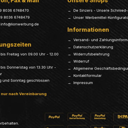
on, Fax & Mail
Unsere Shops
9 8036 6748470
→ De Sinzers - Unsere Schmied-
9 8036 6748479
→ Unser Werbemittel-Konfigurat
info@lionwerbung.de
Informationen
→ Versand- und Zahlungsinform
ungszeiten
→ Datenschutzerklärung
bis Freitag von 09.00 Uhr - 12.00
→ Widerrufsbelehrung
→ Widerruf
bis Donnerstag von 13.30 Uhr -
→ Allgemeine Geschäftsbeding
hr
→ Kontaktformular
g und Sonntag geschlossen
→ Impressum
 nur nach Vereinbarung
orbehalten.