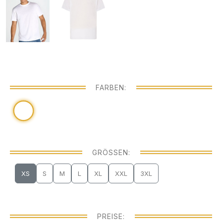
FARBEN:
GRÖSSEN:
XS
S
M
L
XL
XXL
3XL
PREISE: