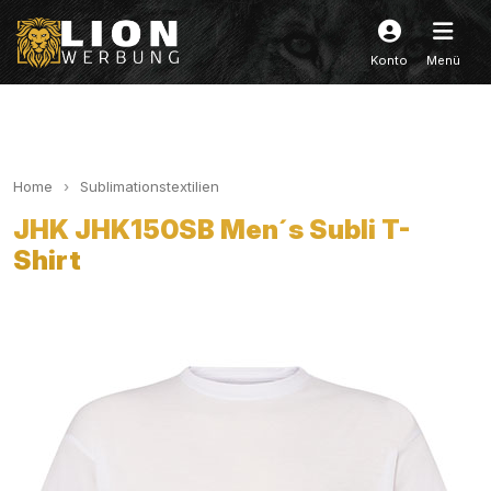
Konto
Menü
Home
Sublimationstextilien
JHK JHK150SB Men´s Subli T-
Shirt