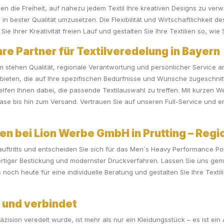
en die Freiheit, auf nahezu jedem Textil Ihre kreativen Designs zu verw
n bester Qualität umzusetzen. Die Flexibilität und Wirtschaftlichkeit 
e Ihrer Kreativität freien Lauf und gestalten Sie Ihre Textilien so, wie 
e Partner für Textilveredelung in Bayern
m stehen Qualität, regionale Verantwortung und persönlicher Service an
eten, die auf Ihre spezifischen Bedürfnisse und Wünsche zugeschnitt
fen Ihnen dabei, die passende Textilauswahl zu treffen. Mit kurzen W
hase bis hin zum Versand. Vertrauen Sie auf unseren Full-Service und 
en bei Lion Werbe GmbH in Prutting – Regio
sauftritts und entscheiden Sie sich für das Men´s Heavy Performance Po
rtiger Bestickung und modernster Druckverfahren. Lassen Sie uns geme
noch heute für eine individuelle Beratung und gestalten Sie Ihre Textili
t und verbindet
räzision veredelt wurde, ist mehr als nur ein Kleidungsstück – es ist e