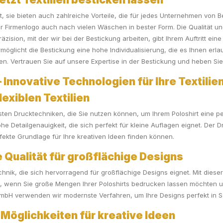
ht, sie bieten auch zahlreiche Vorteile, die für jedes Unternehmen von 
hr Firmenlogo auch nach vielen Wäschen in bester Form. Die Qualität un
Präzision, mit der wir bei der Bestickung arbeiten, gibt Ihrem Auftritt e
möglicht die Bestickung eine hohe Individualisierung, die es Ihnen erlau
en. Vertrauen Sie auf unsere Expertise in der Bestickung und heben Si
 Innovative Technologien für Ihre Textilie
lexiblen Textilien
nsten Drucktechniken, die Sie nutzen können, um Ihrem Poloshirt eine p
e Detailgenauigkeit, die sich perfekt für kleine Auflagen eignet. Der Dr
rfekte Grundlage für Ihre kreativen Ideen finden können.
 Qualität für großflächige Designs
hnik, die sich hervorragend für großflächige Designs eignet. Mit diese
al, wenn Sie große Mengen Ihrer Poloshirts bedrucken lassen möchten u
GmbH verwenden wir modernste Verfahren, um Ihre Designs perfekt in S
 Möglichkeiten für kreative Ideen