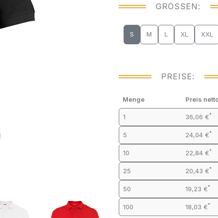
GRÖSSEN:
S
M
L
XL
XXL
PREISE:
Menge
Preis nett
*
1
36,06 €
*
5
24,04 €
*
10
22,84 €
*
25
20,43 €
*
50
19,23 €
*
100
18,03 €