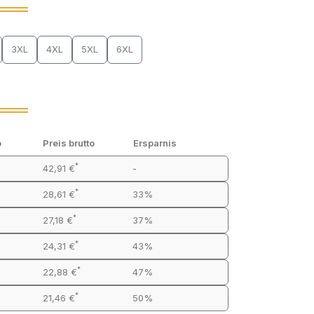
3XL
4XL
5XL
6XL
o
Preis brutto
Ersparnis
*
42,91 €
-
*
28,61 €
33%
*
27,18 €
37%
*
24,31 €
43%
*
22,88 €
47%
*
21,46 €
50%