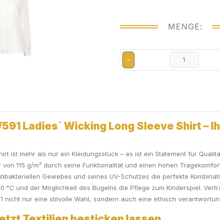
MENGE:
-
1 Ladies´ Wicking Long Sleeve Shirt – Ihr
 ist mehr als nur ein Kleidungsstück – es ist ein Statement für Qualität
r von 115 g/m² durch seine Funktionalität und einen hohen Tragekomfort
 antibakteriellen Gewebes und seines UV-Schutzes die perfekte Kombina
 40 °C und der Möglichkeit des Bügelns die Pflege zum Kinderspiel. Vert
nicht nur eine stilvolle Wahl, sondern auch eine ethisch verantwortun
etzt Textilien besticken lassen