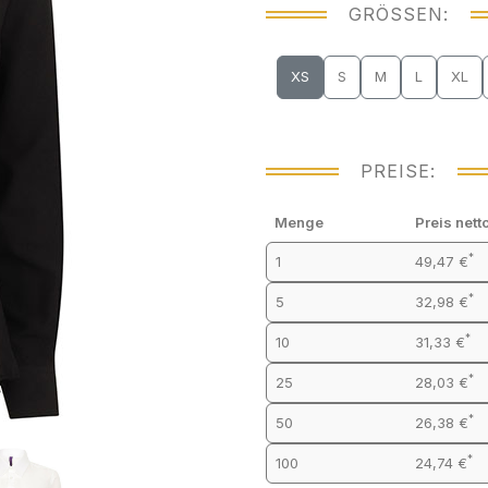
GRÖSSEN:
XS
S
M
L
XL
PREISE:
Menge
Preis nett
*
1
49,47 €
*
5
32,98 €
*
10
31,33 €
*
25
28,03 €
*
50
26,38 €
*
100
24,74 €