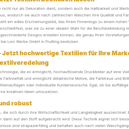
ie nicht nur als Dekoration dient, sondern auch die Haltbarkeit und Wert
 aus, wodurch sie auch nach zahlreichen Wäschen ihre Qualität und F
eht ein edles Erscheinungsbild, das Ihrem Firmenlogo zu einem hohen 
erschleißfest, was sie zu einer idealen Wahl für die Berufsbekleidung mac
ßgeschneiderte Designs erstellen können, die genau Ihren Vorstellung
n bei Lion Werbe GmbH in Prutting besticken.
 Jetzt hochwertige Textilien für Ihre Mark
Textilveredelung
echnologie, die es ermöglicht, hochauflösende Druckbilder auf eine Viel
rbvielfalt und ermöglicht detailreiche Motive, die Farbtreue und Brill
Kleinauflagen oder individuelle Kundenwünsche. Egal, ob Sie auffälli
 Ihre kreativen Ideen umzusetzen.
 und robust
 die sich durch ihre Wirtschaftlichkeit und Langlebigkeit auszeichnet
r dann auf den Stoff aufgebracht wird. Diese Technik eignet sich beso
bnisse sind strapazierfähig und behalten auch nach vielen Waschgängen 