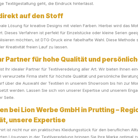
e Textilgestaltung geht, die Eindruck hinterlässt.
direkt auf den Stoff
eale Lösung für kreative Designs mit vielen Farben. Hierbei wird das Mot
rt. Dieses Verfahren ist perfekt für Einzelstücke oder kleine Serien ge
lisieren möchten, ist DTG-Druck eine fabelhafte Wahl. Diese Methode s
r Kreativität freien Lauf zu lassen.
 Partner für hohe Qualität und persönlic
t Ihr idealer Partner für Textilveredelung aller Art. Wir bieten Ihnen 
verwurzelte Firma steht für höchste Qualität und persönliche Beratun
rf über die Auswahl der Textilien in unserem Showroom bis hin zur Mo
gesetzt werden. Lassen Sie sich von unserer Expertise und unserem En
r Seite.
en bei Lion Werbe GmbH in Prutting – Regio
tät, unsere Expertise
t ist nicht nur ein praktisches Kleidungsstück für den beruflichen Allt
n Lösungen in der Textilveredelung bringen Sie Ihre Marke optimal zu