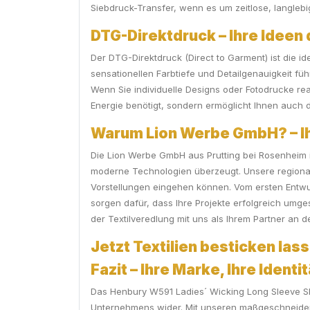
Siebdruck-Transfer, wenn es um zeitlose, langlebig
DTG-Direktdruck – Ihre Ideen 
Der DTG-Direktdruck (Direct to Garment) ist die id
sensationellen Farbtiefe und Detailgenauigkeit füh
Wenn Sie individuelle Designs oder Fotodrucke rea
Energie benötigt, sondern ermöglicht Ihnen auch de
Warum Lion Werbe GmbH? – Ihr
Die Lion Werbe GmbH aus Prutting bei Rosenheim is
moderne Technologien überzeugt. Unsere regional 
Vorstellungen eingehen können. Vom ersten Entwu
sorgen dafür, dass Ihre Projekte erfolgreich um
der Textilveredlung mit uns als Ihrem Partner an de
Jetzt Textilien besticken lass
Fazit – Ihre Marke, Ihre Identi
Das Henbury W591 Ladies´ Wicking Long Sleeve Shir
Unternehmens wider. Mit unseren maßgeschneiderte