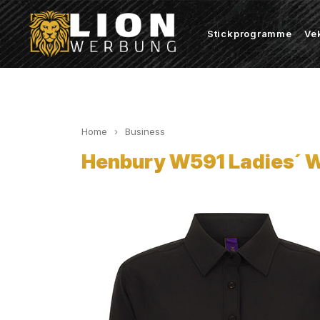
Stickprogramme
Ve
Home
Business
Henbury W591 Ladies´ W