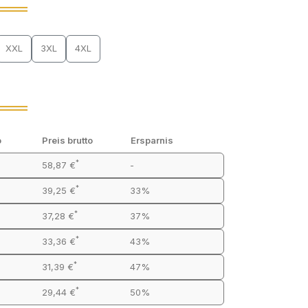
XXL
3XL
4XL
o
Preis brutto
Ersparnis
*
58,87 €
-
*
39,25 €
33%
*
37,28 €
37%
*
33,36 €
43%
*
31,39 €
47%
*
29,44 €
50%