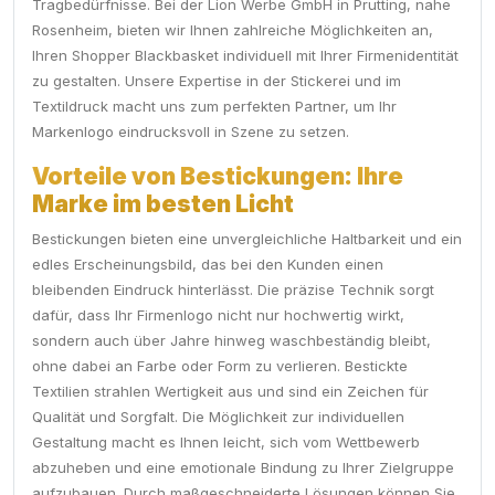
Tragbedürfnisse. Bei der Lion Werbe GmbH in Prutting, nahe
Rosenheim, bieten wir Ihnen zahlreiche Möglichkeiten an,
Ihren Shopper Blackbasket individuell mit Ihrer Firmenidentität
zu gestalten. Unsere Expertise in der Stickerei und im
Textildruck macht uns zum perfekten Partner, um Ihr
Markenlogo eindrucksvoll in Szene zu setzen.
Vorteile von Bestickungen: Ihre
Marke im besten Licht
Bestickungen bieten eine unvergleichliche Haltbarkeit und ein
edles Erscheinungsbild, das bei den Kunden einen
bleibenden Eindruck hinterlässt. Die präzise Technik sorgt
dafür, dass Ihr Firmenlogo nicht nur hochwertig wirkt,
sondern auch über Jahre hinweg waschbeständig bleibt,
ohne dabei an Farbe oder Form zu verlieren. Bestickte
Textilien strahlen Wertigkeit aus und sind ein Zeichen für
Qualität und Sorgfalt. Die Möglichkeit zur individuellen
Gestaltung macht es Ihnen leicht, sich vom Wettbewerb
abzuheben und eine emotionale Bindung zu Ihrer Zielgruppe
aufzubauen. Durch maßgeschneiderte Lösungen können Sie