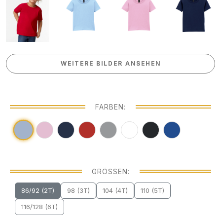
WEITERE BILDER ANSEHEN
WEITERE BILDER ANSEHEN
FARBEN:
GRÖSSEN:
86/92 (2T)
98 (3T)
104 (4T)
110 (5T)
116/128 (6T)