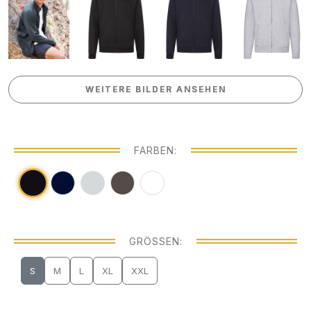
WEITERE BILDER ANSEHEN
WEITERE BILDER ANSEHEN
FARBEN:
GRÖSSEN:
S
M
L
XL
XXL