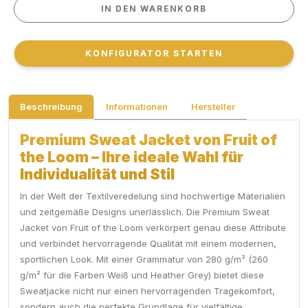
IN DEN WARENKORB
IN DEN WARENKORB
KONFIGURATOR STARTEN
KONFIGURATOR STARTEN
Beschreibung
Informationen
Hersteller
Premium Sweat Jacket von Fruit of
the Loom – Ihre ideale Wahl für
Individualität und Stil
In der Welt der Textilveredelung sind hochwertige Materialien
und zeitgemäße Designs unerlässlich. Die Premium Sweat
Jacket von Fruit of the Loom verkörpert genau diese Attribute
und verbindet hervorragende Qualität mit einem modernen,
sportlichen Look. Mit einer Grammatur von 280 g/m² (260
g/m² für die Farben Weiß und Heather Grey) bietet diese
Sweatjacke nicht nur einen hervorragenden Tragekomfort,
sondern auch die perfekte Grundlage für vielfältige