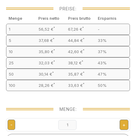
PREISE:
Menge
Preis netto
Preis brutto
Ersparnis
*
*
1
56,52 €
67,26 €
-
*
*
5
37,68 €
44,84 €
33%
*
*
10
35,80 €
42,60 €
37%
*
*
25
32,03 €
38,12 €
43%
*
*
50
30,14 €
35,87 €
47%
*
*
100
28,26 €
33,63 €
50%
MENGE:
-
+