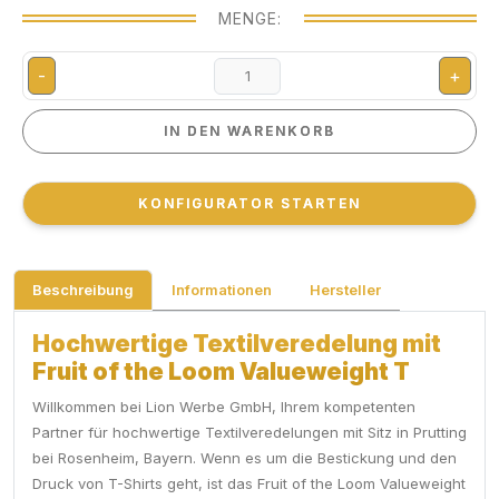
MENGE:
-
+
IN DEN WARENKORB
IN DEN WARENKORB
KONFIGURATOR STARTEN
KONFIGURATOR STARTEN
Beschreibung
Informationen
Hersteller
Hochwertige Textilveredelung mit
Fruit of the Loom Valueweight T
Willkommen bei Lion Werbe GmbH, Ihrem kompetenten
Partner für hochwertige Textilveredelungen mit Sitz in Prutting
bei Rosenheim, Bayern. Wenn es um die Bestickung und den
Druck von T-Shirts geht, ist das Fruit of the Loom Valueweight