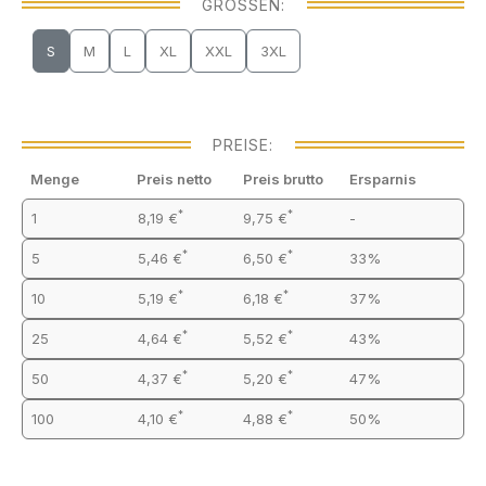
GRÖSSEN:
S
M
L
XL
XXL
3XL
PREISE:
Menge
Preis netto
Preis brutto
Ersparnis
*
*
1
8,19 €
9,75 €
-
*
*
5
5,46 €
6,50 €
33%
*
*
10
5,19 €
6,18 €
37%
*
*
25
4,64 €
5,52 €
43%
*
*
50
4,37 €
5,20 €
47%
*
*
100
4,10 €
4,88 €
50%