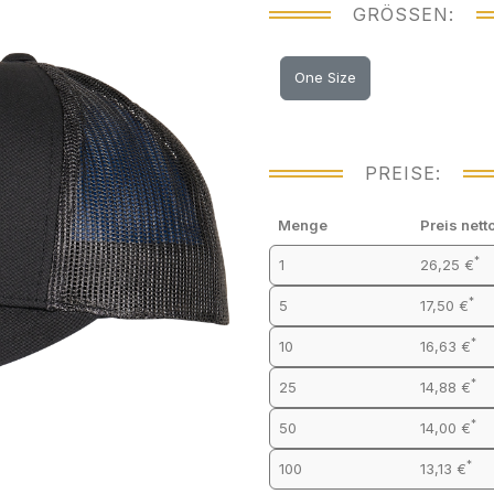
GRÖSSEN:
One Size
PREISE:
Menge
Preis nett
*
1
26,25 €
*
5
17,50 €
*
10
16,63 €
*
25
14,88 €
*
50
14,00 €
*
100
13,13 €