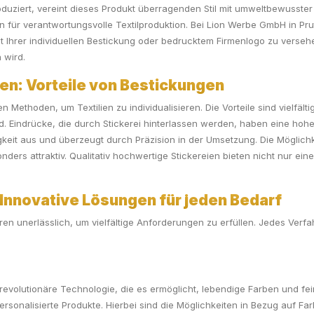
uziert, vereint dieses Produkt überragenden Stil mit umweltbewusster 
 für verantwortungsvolle Textilproduktion. Bei Lion Werbe GmbH in Pru
 Ihrer individuellen Bestickung oder bedrucktem Firmenlogo zu versehen
 wird.
sen: Vorteile von Bestickungen
ten Methoden, um Textilien zu individualisieren. Die Vorteile sind vielf
ld. Eindrücke, die durch Stickerei hinterlassen werden, haben eine ho
gkeit aus und überzeugt durch Präzision in der Umsetzung. Die Möglichke
nders attraktiv. Qualitativ hochwertige Stickereien bieten nicht nur e
 Innovative Lösungen für jeden Bedarf
ren unerlässlich, um vielfältige Anforderungen zu erfüllen. Jedes Verf
revolutionäre Technologie, die es ermöglicht, lebendige Farben und feine
 personalisierte Produkte. Hierbei sind die Möglichkeiten in Bezug auf 