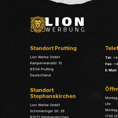
Standort Prutting
Telef
Lion Werbe GmbH
Tel:
+4
Kampenwandstr. 10
Fax:
+4
83134 Prutting
E-Mail:
Deutschland
Öffn
Standort
Stephanskirchen
Montag 
Uhr
Lion Werbe GmbH
Montag 
Schömeringer Str. 26
17.00 U
83071 Stephanskirchen