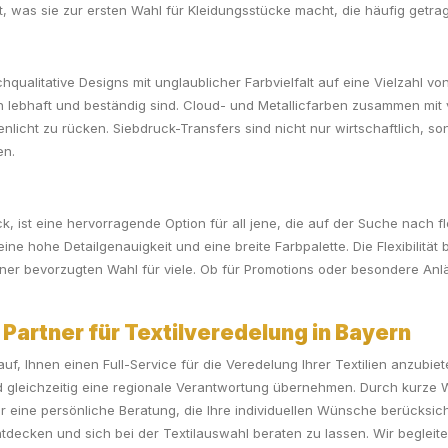
, was sie zur ersten Wahl für Kleidungsstücke macht, die häufig getr
ualitative Designs mit unglaublicher Farbvielfalt auf eine Vielzahl von 
n lebhaft und beständig sind. Cloud- und Metallicfarben zusammen mit 
icht zu rücken. Siebdruck-Transfers sind nicht nur wirtschaftlich, son
en.
, ist eine hervorragende Option für all jene, die auf der Suche nach f
eine hohe Detailgenauigkeit und eine breite Farbpalette. Die Flexibilität
ner bevorzugten Wahl für viele. Ob für Promotions oder besondere Anlä
artner für Textilveredelung in Bayern
auf, Ihnen einen Full-Service für die Veredelung Ihrer Textilien anzubi
nd gleichzeitig eine regionale Verantwortung übernehmen. Durch kurze
für eine persönliche Beratung, die Ihre individuellen Wünsche berücksi
ntdecken und sich bei der Textilauswahl beraten zu lassen. Wir begleite