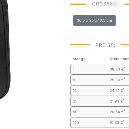
GRÖSSEN:
30,5 x 25 x 13,5 cm
PREISE:
Menge
Preis nett
*
1
38,70 €
*
5
25,80 €
*
10
24,51 €
*
25
21,93 €
*
50
20,64 €
*
100
19,35 €