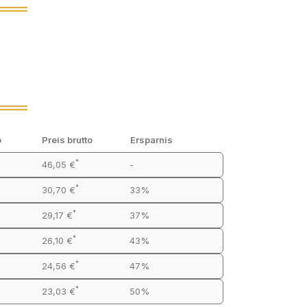
o
Preis brutto
Ersparnis
*
46,05 €
-
*
30,70 €
33%
*
29,17 €
37%
*
26,10 €
43%
*
24,56 €
47%
*
23,03 €
50%