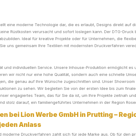
llt eine moderne Technologie dar, die es erlaubt, Designs direkt auf di
keine Rüstkosten verursacht und sofort loslegen kann. Der DTG-Druck b
u abzubilden. Ideal für kreative Projekte oder für Unternehmen, die fle
Sie uns gemeinsam Ihre Textilien mit modernsten Druckverfahren vered
ät und individuellen Service. Unsere Inhouse-Produktion ermöglicht es u
ren wir nicht nur eine hohe Qualität, sondern auch eine schnelle Umset
n, die genau auf Ihre Wünsche zugeschnitten sind. Unser Showroom in P
tionen zu sehen. Wir begleiten Sie von der ersten Idee bis zum finale
nser engagiertes Team, das für Sie da ist, um Ihre Projekte zeitnah und 
ind stolz darauf, ein familiengeführtes Unternehmen in der Region Ros
en bei Lion Werbe GmbH in Prutting – Regio
r jeden Anlass
und moderne Druckverfahren zahlt sich für jede Marke aus. Ob für den pr