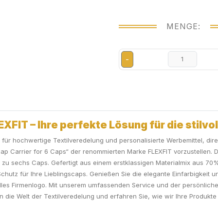
MENGE:
-
EXFIT – Ihre perfekte Lösung für die stil
ür hochwertige Textilveredelung und personalisierte Werbemittel, direk
Cap Carrier for 6 Caps“ der renommierten Marke FLEXFIT vorzustellen. 
 zu sechs Caps. Gefertigt aus einem erstklassigen Materialmix aus 70% 
chutz für Ihre Lieblingscaps. Genießen Sie die elegante Einfarbigkeit u
lles Firmenlogo. Mit unserem umfassenden Service und der persönlichen
n die Welt der Textilveredelung und erfahren Sie, wie wir Ihre Produkt