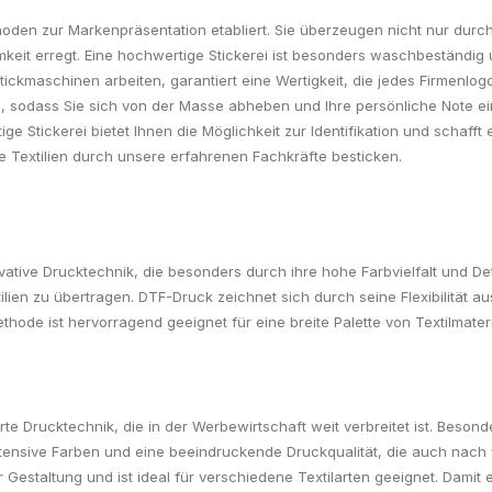
den zur Markenpräsentation etabliert. Sie überzeugen nicht nur durch i
mkeit erregt. Eine hochwertige Stickerei ist besonders waschbeständi
tickmaschinen arbeiten, garantiert eine Wertigkeit, die jedes Firmenlo
lten, sodass Sie sich von der Masse abheben und Ihre persönliche Note
e Stickerei bietet Ihnen die Möglichkeit zur Identifikation und schafft
e Textilien durch unsere erfahrenen Fachkräfte besticken.
vative Drucktechnik, die besonders durch ihre hohe Farbvielfalt und De
tilien zu übertragen. DTF-Druck zeichnet sich durch seine Flexibilität 
thode ist hervorragend geeignet für eine breite Palette von Textilmater
te Drucktechnik, die in der Werbewirtschaft weit verbreitet ist. Besonde
ntensive Farben und eine beeindruckende Druckqualität, die auch nach
r Gestaltung und ist ideal für verschiedene Textilarten geeignet. Damit 