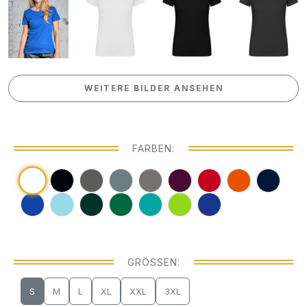
WEITERE BILDER ANSEHEN
WEITERE BILDER ANSEHEN
FARBEN:
GRÖSSEN:
S
M
L
XL
XXL
3XL