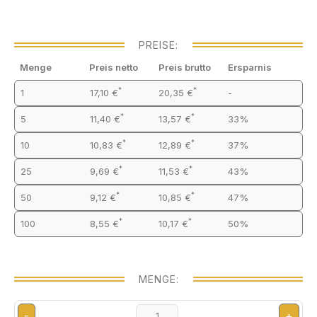
PREISE:
Menge
Preis netto
Preis brutto
Ersparnis
*
*
1
17,10 €
20,35 €
-
*
*
5
11,40 €
13,57 €
33%
*
*
10
10,83 €
12,89 €
37%
*
*
25
9,69 €
11,53 €
43%
*
*
50
9,12 €
10,85 €
47%
*
*
100
8,55 €
10,17 €
50%
MENGE:
-
+