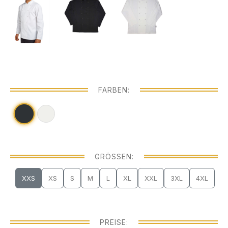
FARBEN:
GRÖSSEN:
XXS
XS
S
M
L
XL
XXL
3XL
4XL
PREISE: