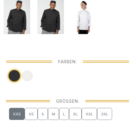
FARBEN:
GRÖSSEN:
XXS
XS
S
M
L
XL
XXL
3XL