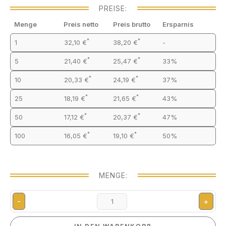
PREISE:
Menge
Preis netto
Preis brutto
Ersparnis
*
*
1
32,10 €
38,20 €
-
*
*
5
21,40 €
25,47 €
33%
*
*
10
20,33 €
24,19 €
37%
*
*
25
18,19 €
21,65 €
43%
*
*
50
17,12 €
20,37 €
47%
*
*
100
16,05 €
19,10 €
50%
MENGE:
-
+