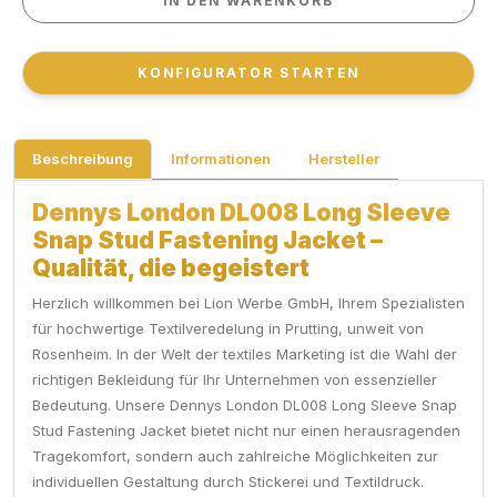
IN DEN WARENKORB
IN DEN WARENKORB
KONFIGURATOR STARTEN
KONFIGURATOR STARTEN
Beschreibung
Informationen
Hersteller
Dennys London DL008 Long Sleeve
Snap Stud Fastening Jacket –
Qualität, die begeistert
Herzlich willkommen bei Lion Werbe GmbH, Ihrem Spezialisten
für hochwertige Textilveredelung in Prutting, unweit von
Rosenheim. In der Welt der textiles Marketing ist die Wahl der
richtigen Bekleidung für Ihr Unternehmen von essenzieller
Bedeutung. Unsere Dennys London DL008 Long Sleeve Snap
Stud Fastening Jacket bietet nicht nur einen herausragenden
Tragekomfort, sondern auch zahlreiche Möglichkeiten zur
individuellen Gestaltung durch Stickerei und Textildruck.