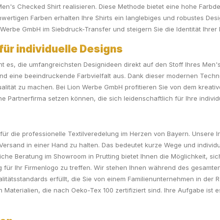
n's Checked Shirt realisieren. Diese Methode bietet eine hohe Farbde
rtigen Farben erhalten Ihre Shirts ein langlebiges und robustes Desi
 Werbe GmbH im Siebdruck-Transfer und steigern Sie die Identität Ihrer
ür individuelle Designs
ht es, die umfangreichsten Designideen direkt auf den Stoff Ihres Men
und eine beeindruckende Farbvielfalt aus. Dank dieser modernen Technol
Qualität zu machen. Bei Lion Werbe GmbH profitieren Sie von dem kreat
Partnerfirma setzen können, die sich leidenschaftlich für Ihre indivi
 für die professionelle Textilveredelung im Herzen von Bayern. Unsere
ersand in einer Hand zu halten. Das bedeutet kurze Wege und individu
he Beratung im Showroom in Prutting bietet Ihnen die Möglichkeit, si
ng für Ihr Firmenlogo zu treffen. Wir stehen Ihnen während des gesamten
litätsstandards erfüllt, die Sie von einem Familienunternehmen in der
aterialien, die nach Oeko-Tex 100 zertifiziert sind. Ihre Aufgabe ist 