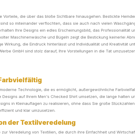
che Vorteile, die über das bloße Sichtbare hinausgehen. Bestickte Hem
 sind so miteinander verflochten, dass sie auch nach vielen Waschgäng
halten Ihre Designs ein edles Erscheinungsbild, das Professionalität un
olter Maschinenwäsche und Bügeln zeigt die Bestickung keinerlei Abn
ge Wirkung, die Eindruck hinterlässt und Individualität und Kreativität un
Werbe GmbH sind stolz darauf, Ihre Vorstellungen in die Tat umzusetzen
arbvielfältig
 moderne Technologie, die es ermöglicht, außergewöhnliche Farbvielfalt 
e Designs auf Ihrem Men's Checked Shirt umsetzen, die lange halten un
Designs in Kleinauflagen zu realisieren, ohne dass Sie große Stückza
effizient und klar umzusetzen.
on der Textilveredelung
ur Veredelung von Textilien, die durch ihre Einfachheit und Wirtschaft