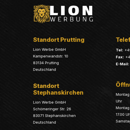
Standort Prutting
Telef
Lion Werbe GmbH
Tel:
+4
Kampenwandstr. 10
Fax:
+4
83134 Prutting
E-Mail:
Deutschland
Öffn
Standort
Stephanskirchen
Montag 
Uhr
Lion Werbe GmbH
Montag 
Schömeringer Str. 26
17.00 U
83071 Stephanskirchen
Samsta
Deutschland