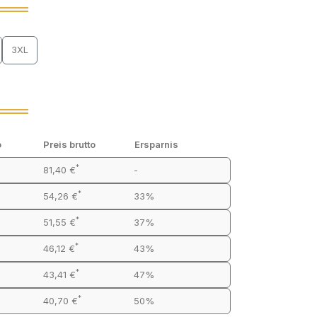
3XL
o
Preis brutto
Ersparnis
*
81,40 €
-
*
54,26 €
33%
*
51,55 €
37%
*
46,12 €
43%
*
43,41 €
47%
*
40,70 €
50%