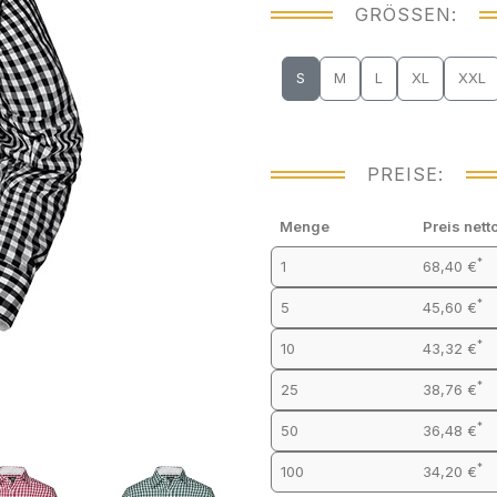
GRÖSSEN:
S
M
L
XL
XXL
PREISE:
Menge
Preis nett
*
1
68,40 €
*
5
45,60 €
*
10
43,32 €
*
25
38,76 €
*
50
36,48 €
*
100
34,20 €