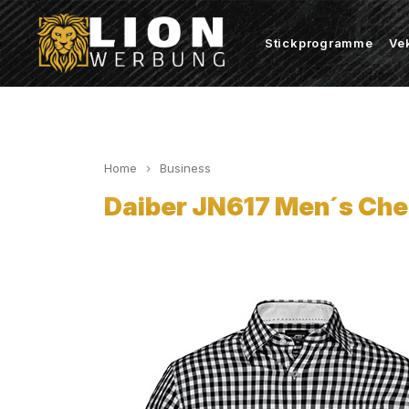
Stickprogramme
Ve
Home
Business
Daiber JN617 Men´s Che