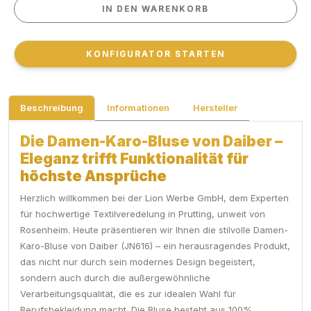
IN DEN WARENKORB
IN DEN WARENKORB
KONFIGURATOR STARTEN
KONFIGURATOR STARTEN
Beschreibung
Informationen
Hersteller
Die Damen-Karo-Bluse von Daiber –
Eleganz trifft Funktionalität für
höchste Ansprüche
Herzlich willkommen bei der Lion Werbe GmbH, dem Experten
für hochwertige Textilveredelung in Prutting, unweit von
Rosenheim. Heute präsentieren wir Ihnen die stilvolle Damen-
Karo-Bluse von Daiber (JN616) – ein herausragendes Produkt,
das nicht nur durch sein modernes Design begeistert,
sondern auch durch die außergewöhnliche
Verarbeitungsqualität, die es zur idealen Wahl für
Berufsbekleidung macht. Die Bluse besteht aus 100%