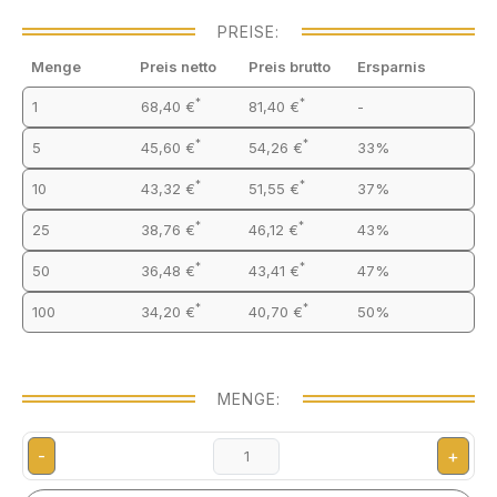
PREISE:
Menge
Preis netto
Preis brutto
Ersparnis
*
*
1
68,40 €
81,40 €
-
*
*
5
45,60 €
54,26 €
33%
*
*
10
43,32 €
51,55 €
37%
*
*
25
38,76 €
46,12 €
43%
*
*
50
36,48 €
43,41 €
47%
*
*
100
34,20 €
40,70 €
50%
MENGE:
-
+