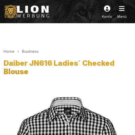
Konto
Menü
Home
Business
Daiber JN616 Ladies´ Checked
Blouse