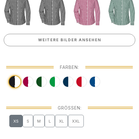
WEITERE BILDER ANSEHEN
WEITERE BILDER ANSEHEN
FARBEN:
GRÖSSEN:
XS
S
M
L
XL
XXL